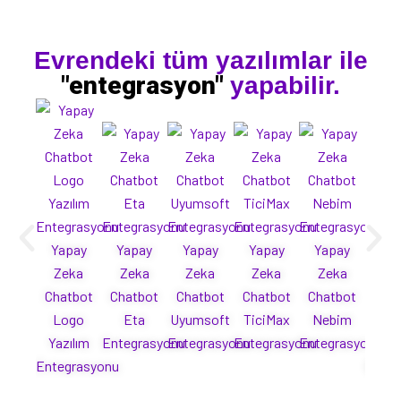
Evrendeki tüm yazılımlar ile
"entegrasyon"
yapabilir.
Yapay
Yapay
Yapay
Yapay
Yapay
Ya
Zeka
Zeka
Zeka
Zeka
Zeka
Ze
Chatbot
Chatbot
Chatbot
Chatbot
Chatbot
Cha
Logo
Eta
Uyumsoft
TiciMax
Nebim
Mi
Yazılım
Entegrasyonu
Entegrasyonu
Entegrasyonu
Entegrasyonu
Yaz
Entegrasyonu
Enteg