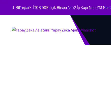
Bilimpark, İTOB OSB, Işık Binası No:2 İç Kapı No : Z13 Men
SEYAHAT ACENTELERI İÇIN YAPAY ZEKA ASIS