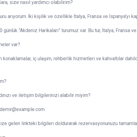
ra, size nasıl yardımcı olabilirim?
u arıyorum. İki kişilik ve özellikle İtalya, Fransa ve İspanya’yı ka
10 günlük “Akdeniz Harikaları” turumuz var. Bu tur, İtalya, Fransa ve
 neler var?
 konaklamalar, iç ulaşım, rehberlik hizmetleri ve kahvaltılar dahildi
rim?
zı ve iletişim bilgilerinizi alabilir miyim?
redemir@example.com.
ize gelen linkteki bilgileri doldurarak rezervasyonunuzu tamamlay