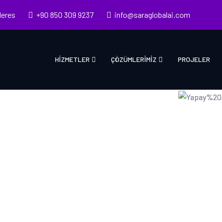
deres
+90 850 309 9237
info@saraglobalai.com
HIZMETLER
ÇÖZÜMLERIMIZ
PROJELER
TANI YAPAY ZEKA AJANI