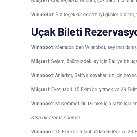
Müşteri
: Çok teşekkür ederim, çok yardımcı oldun
WinnoBot
: Biz teşekkür ederiz. İyi günler dilerim,
Uçak Bileti Rezervas
Winnobot
: Merhaba, ben Winnobot, seyahat danışm
Müşteri
: Selam, önümüzdeki ay için Bali’ye bir uça
Winnobot
: Anladım, Bali’ye seyahatiniz için heye
Müşteri
: Evet, tabii. 15 Ekim’de gitmek ve 29 Ek
Winnobot
: Mükemmel. Bu tarihler için sizin için e
Kısa bir arama sonrası
Winnobot
: 15 Ekim’de İstanbul’dan Bali’ye ve 29 