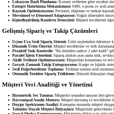
Lokasyon Bazlı Planlama:
Konum verilerine göre seyahat süre
Entegre Hatırlatma Mekanizması:
SMS, e-posta ve sesli aram
Kaynak Optimizasyonu:
Personel, ekipman ve mekan kaynakl
Mevsimsel ve Dönemsel Adaptasyon:
Yoğun dönemleri öncede
Kişiselleştirilmiş Randevu Deneyimi:
Müşteri tercihlerini öğr
Gelişmiş Sipariş ve Takip Çözümleri
Uçtan Uca Sesli Sipariş Sistemi:
Ürün seçiminden ödemeye ka
Dinamik Ürün Önerisi:
Müşteri tercihlerine ve stok durumuna 
Proaktif Stok Kontrolü:
“Bu üründen sadece 2 adet kaldı” gibi
Paralel İşlem Yönetimi:
Sipariş alırken aynı anda stok, sevkiy
Akıllı Teslimat Optimizasyonu:
Müşterinin konumuna ve tercih
Gerçek Zamanlı Takip Entegrasyonu:
Kargo ve lojistik sist
Sesli Değerlendirme Toplama:
Teslimat sonrası sesli memnun
Otomatik Yeniden Sipariş Tetikleme:
Düzenli ihtiyaçları öngö
Müşteri Veri Analitiği ve Yönetimi
Biyometrik Ses Tanıma:
Müşteriyi sesinden tanıyan ileri güve
Davranışsal Analiz Motoru:
Müşteri davranış ve tercihlerini
Duygu Spektrumu Analizi:
Konuşma sırasında müşteri duygula
Tahmine Dayalı Müşteri İhtiyaçları:
Müşterinin gelecekteki i
Sosyal Medya Entegrasyonu:
Müşterinin dijital ayak izini ta