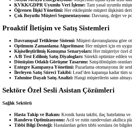
KVKK/GDPR Uyumlu Veri İşleme:
Tam yasal uyumlu müşter
Öğrenen İlişki Yönetimi:
Her etkileşimle müşteri ilişkisini deri
Çok Boyutlu Müşteri Segmentasyonu:
Davranış, değer ve po
Proaktif İletişim ve Satış Sistemleri
Davranışsal Tetikleme Sistemi:
Müşteri davranışlarına göre o
Optimum Zamanlama Algoritması:
Her müşteri için en uygu
Kişiselleştirilmiş Konuşma Senaryoları:
Her müşteriye özel d
A/B Test Edilmiş Satış Diyalogları:
Sürekli optimize edilen ve
Dönüşüm Odaklı Görüşme Tasarımı:
Satış/dönüşüm oranları
Entegre Kampanya Yönetimi:
Pazarlama otomasyonu ile senk
İlerleyen Satış Süreci Takibi:
Lead’den kapanışa kadar tüm sat
Tahmine Dayalı Satış Analizi:
Hangi müşterilerin satın almaya
Sektöre Özel Sesli Asistan Çözümleri
Sağlık Sektörü
Hasta Takip ve Bakım:
Kronik hasta takibi, ilaç hatırlatma v
Randevu Optimizasyonu:
Acil ve rutin randevuları akıllıca p
Tıbbi Bilgi Desteği:
Hastalardan gelen tıbbi sorulara ön bilgi