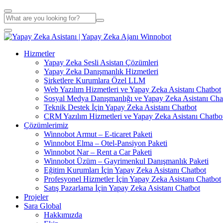
Hizmetler
Yapay Zeka Sesli Asistan Çözümleri
Yapay Zeka Danışmanlık Hizmetleri
Şirketlere Kurumlara Özel LLM
Web Yazılım Hizmetleri ve Yapay Zeka Asistanı Chatbot
Sosyal Medya Danışmanlığı ve Yapay Zeka Asistanı Cha
Teknik Destek İçin Yapay Zeka Asistanı Chatbot
CRM Yazılım Hizmetleri ve Yapay Zeka Asistanı Chatbo
Çözümlerimiz
Winnobot Armut – E-ticaret Paketi
Winnobot Elma – Otel-Pansiyon Paketi
Winnobot Nar – Rent a Car Paketi
Winnobot Üzüm – Gayrimenkul Danışmanlık Paketi
Eğitim Kurumları İçin Yapay Zeka Asistanı Chatbot
Profesyonel Hizmetler İçin Yapay Zeka Asistanı Chatbot
Satış Pazarlama İçin Yapay Zeka Asistanı Chatbot
Projeler
Sara Global
Hakkımızda