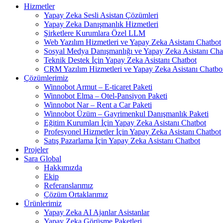
Hizmetler
Yapay Zeka Sesli Asistan Çözümleri
Yapay Zeka Danışmanlık Hizmetleri
Şirketlere Kurumlara Özel LLM
Web Yazılım Hizmetleri ve Yapay Zeka Asistanı Chatbot
Sosyal Medya Danışmanlığı ve Yapay Zeka Asistanı Cha
Teknik Destek İçin Yapay Zeka Asistanı Chatbot
CRM Yazılım Hizmetleri ve Yapay Zeka Asistanı Chatbo
Çözümlerimiz
Winnobot Armut – E-ticaret Paketi
Winnobot Elma – Otel-Pansiyon Paketi
Winnobot Nar – Rent a Car Paketi
Winnobot Üzüm – Gayrimenkul Danışmanlık Paketi
Eğitim Kurumları İçin Yapay Zeka Asistanı Chatbot
Profesyonel Hizmetler İçin Yapay Zeka Asistanı Chatbot
Satış Pazarlama İçin Yapay Zeka Asistanı Chatbot
Projeler
Sara Global
Hakkımızda
Ekip
Referanslarımız
Çözüm Ortaklarımız
Ürünlerimiz
Yapay Zeka AI Ajanlar Asistanlar
Yapay Zeka Görüşme Paketleri