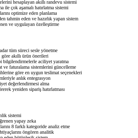
lerini hesaplayan akıllı randevu sistemi
a ile çok aşamalı hatırlatma sistemi
arını optimize eden planlama
n tahmin eden ve hazırlık yapan sistem
enen ve uygulayan özelleştirme
dar tüm süreci sesle yönetme
göre akıllı ürün önerileri
 bilgilendirmelerle aciliyet yaratma
at ve faturalama sistemlerini güncelleme
lerine göre en uygun teslimat seçenekleri
emleriyle anlık entegrasyon
iyet değerlendirmesi alma
rerek yeniden sipariş hatırlatması
nlik sistemi
 öğrenen yapay zeka
rını 8 farklı kategoride analiz etme
htiyaçlarını öngören analitik
kip eden bütünleşik sistem