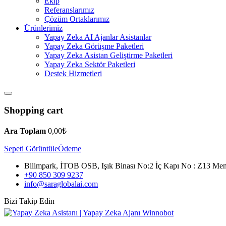
Ekip
Referanslarımız
Çözüm Ortaklarımız
Ürünlerimiz
Yapay Zeka AI Ajanlar Asistanlar
Yapay Zeka Görüşme Paketleri
Yapay Zeka Asistan Geliştirme Paketleri
Yapay Zeka Sektör Paketleri
Destek Hizmetleri
Shopping cart
Ara Toplam
0,00
₺
Sepeti Görüntüle
Ödeme
Bilimpark, İTOB OSB, Işık Binası No:2 İç Kapı No : Z13 Me
+90 850 309 9237
info@saraglobalai.com
Bizi Takip Edin