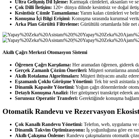
Ultra Gelişmiş Dil İşleme:
Karmaşık cümleleri, aksanları ve sek
Çok Dilli İletişim:
120+ dünya dilinde kesintisiz ve doğal iletiş
Kesintisiz Cümle Tamamlama:
Yarım kalan cümleleri ve beli
Konuşma İçi Bilgi Erişimi:
Konuşma sırasında kurumsal veritab
Arka Plan Gürültü Filtreleme:
Gürültülü ortamlarda bile net a
Akıllı Çağrı Merkezi Otomasyon Sistemi
Öğrenen Çağrı Karşılama:
Her aramadan öğrenen, giderek dah
Gerçek Zamanlı Çözüm Önerileri:
Müşteri sorunlarına anın
Akıllı Rotalama Algoritmaları:
Müşteri ihtiyacını analiz ede
Eşzamanlı Çoklu Görüşme Yönetimi:
Tek bir sesli asistanla
Dinamik Kapasite Yönetimi:
Yoğun çağrı dönemlerinde otomat
Detaylı Konuşma Analizi:
Her görüşmeyi transkript ederek ana
Sorunsuz Operatör Transferi:
Gerektiğinde konuşma bağlamın
Otomatik Randevu ve Rezervasyon Ekosis
Çok Kanallı Randevu Yönetimi:
Telefon, web, uygulama ve m
Dinamik Takvim Optimizasyonu:
İş yoğunluğuna göre en ver
Akıllı Çakışma Önleme:
Randevu çakışmalarını otomatik çöze