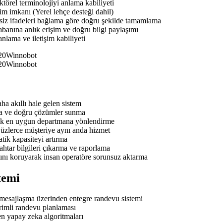
törel terminolojiyi anlama kabiliyeti
im imkanı (Yerel lehçe desteği dahil)
rsiz ifadeleri bağlama göre doğru şekilde tamamlama
anına anlık erişim ve doğru bilgi paylaşımı
nlama ve iletişim kabiliyeti
a akıllı hale gelen sistem
da ve doğru çözümler sunma
rek en uygun departmana yönlendirme
 yüzlerce müşteriye aynı anda hizmet
ik kapasiteyi artırma
htar bilgileri çıkarma ve raporlama
ı koruyarak insan operatöre sorunsuz aktarma
temi
esajlaşma üzerinden entegre randevu sistemi
imli randevu planlaması
n yapay zeka algoritmaları