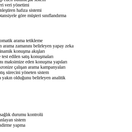
i veri yönetimi
nleştiren hafıza sistemi
tansiyele göre müşteri sınıflandırma
tomatik arama tetikleme
n arama zamanını belirleyen yapay zeka
inamik konuşma akışları
 test edilen satış konuşmaları
nı maksimize eden konuşma yapıları
ronize çalışan arama kampanyaları
ış sürecini yöneten sistem
 yakın olduğunu belirleyen analitik
e sağlık durumu kontrolü
lanlayan sistem
lendirme yapma