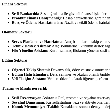
Finans Sektörü
Sesli Bankacılık:
Ses doğrulama ile güvenli finansal işlemler
Proaktif Finans Danışmanlığı:
Hesap hareketlerine göre finan
Borç ve Ödeme Hatırlatmaları:
Nazik ve etkili ödeme hatırla
Otomotiv Sektörü
Servis Planlama ve Hatırlatma:
Araç bakımlarını takip eden ve
Teknik Destek Asistanı:
Araç sorunlarına ilk teknik destek sa
Filo Yönetim Asistanı:
Kurumsal araç filolarını yöneten sesli a
Eğitim Sektörü
Öğrenci Takip Sistemi:
Devamsızlık, ödev ve sınav sonuçlarını
Eğitim Hatırlatmaları:
Ders, seminer ve okulun önemli tarihler
Veli İletişim Asistanı:
Velilere düzenli olarak öğrenci performa
Turizm ve Misafirperverlik
Sesli Rezervasyon Asistanı:
Otel, restoran ve seyahat rezervas
Seyahat Danışmanı:
Kişiselleştirilmiş gezi ve aktivite önerile
Konuk Memnuniyeti Takibi:
Konaklama sonrası deneyim değe