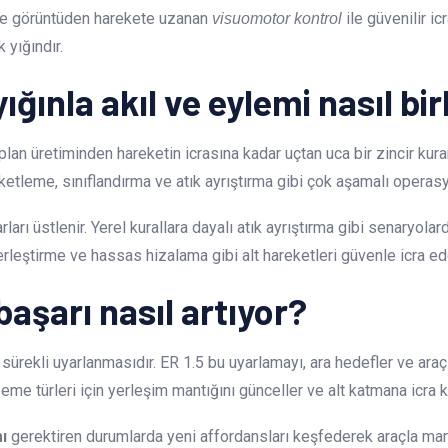
se görüntüden harekete uzanan
ile güvenilir ic
visuomotor kontrol
 yığındır.
ğınla akıl ve eylemi nasıl bir
n üretiminden hareketin icrasına kadar uçtan uca bir zincir kurar
etleme, sınıflandırma ve atık ayrıştırma gibi çok aşamalı operasyo
rları üstlenir. Yerel kurallara dayalı atık ayrıştırma gibi senaryol
leştirme ve hassas hizalama gibi alt hareketleri güvenle icra ed
aşarı nasıl artıyor?
ürekli uyarlanmasıdır. ER 1.5 bu uyarlamayı, ara hedefler ve araç k
e türleri için yerleşim mantığını günceller ve alt katmana icra ko
ı
gerektiren durumlarda yeni affordansları keşfederek araçla manip