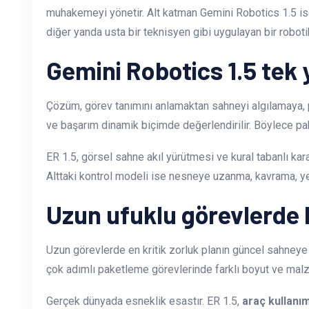
muhakemeyi yönetir. Alt katman Gemini Robotics 1.5 i
diğer yanda usta bir teknisyen gibi uygulayan bir robotik
Gemini Robotics 1.5 tek yı
Çözüm, görev tanımını anlamaktan sahneyi algılamaya, pla
ve başarım dinamik biçimde değerlendirilir. Böylece pak
ER 1.5, görsel sahne akıl yürütmesi ve kural tabanlı kara
Alttaki kontrol modeli ise nesneye uzanma, kavrama, yer
Uzun ufuklu görevlerde b
Uzun görevlerde en kritik zorluk planın güncel sahneye s
çok adımlı paketleme görevlerinde farklı boyut ve malzem
Gerçek dünyada esneklik esastır. ER 1.5,
araç kullanım