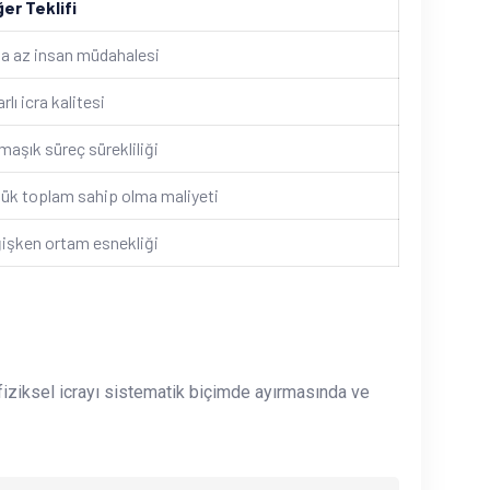
er Teklifi
a az insan müdahalesi
rlı icra kalitesi
maşık süreç sürekliliği
ük toplam sahip olma maliyeti
işken ortam esnekliği
e fiziksel icrayı sistematik biçimde ayırmasında ve