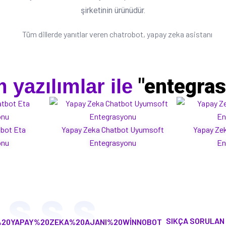
şirketinin ürünüdür.
"entegra
 yazılımlar ile
tbot Eta
Yapay Zeka Chatbot Uyumsoft
Yapay Zek
onu
Entegrasyonu
En
S.S.S.
SIKÇA SORULAN