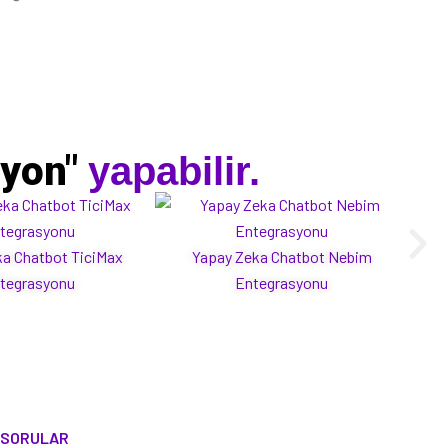
syon"
yapabilir.
a Chatbot TiciMax
Yapay Zeka Chatbot Nebim
Yap
tegrasyonu
Entegrasyonu
 SORULAR