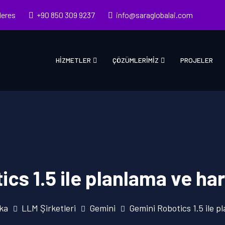
deres
+90 850 309 9237
info@saraglobalai.com
HIZMETLER
ÇÖZÜMLERIMIZ
PROJELER
cs 1.5 ile planlama ve ha
ka
LLM Şirketleri
Gemini
Gemini Robotics 1.5 ile p