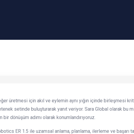
ğer üretmesi için akıl ve eylemin aynı yığın içinde birleşmesi krit
tenek setinde buluşturarak yanıt veriyor. Sara Global olarak bu mi
en bir dönüşüm adımı olarak konumlandırıyoruz.
otics ER 1.5 ile uzamsal anlama, planlama, ilerleme ve başarı tah