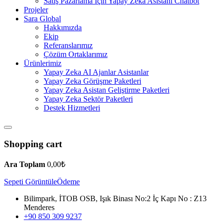
Satış Pazarlama İçin Yapay Zeka Asistanı Chatbot
Projeler
Sara Global
Hakkımızda
Ekip
Referanslarımız
Çözüm Ortaklarımız
Ürünlerimiz
Yapay Zeka AI Ajanlar Asistanlar
Yapay Zeka Görüşme Paketleri
Yapay Zeka Asistan Geliştirme Paketleri
Yapay Zeka Sektör Paketleri
Destek Hizmetleri
Shopping cart
Ara Toplam
0,00
₺
Sepeti Görüntüle
Ödeme
Bilimpark, İTOB OSB, Işık Binası No:2 İç Kapı No : Z13
Menderes
+90 850 309 9237