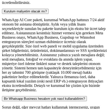
ücretlendirilirsiniz.
Kurulum maliyetim olacak mı?
WhatsApp AI Core paketi, kurumsal WhatsApp hattınızı 7/24 aktif
otonom bir asistana dönüştürür. Aylık veya yıllık lisans
seçenekleriyle sunulan bu pakette kurulum için ekstra bir ücret talep
edilmez. Asistanınızın kesintisiz hizmet vermesi için gereken Meta
Business onayı, WhatsApp Business, Gupshup ve Winnobot
entegrasyon süreçleri uzman ekibimizce ücretsiz olarak
gerçekleştirilir. Size özel web paneli ve mobil uygulama üzerinden
şirket bilgilerinizi, ürünlerinizi, dokümanlarınızı ve SSS içeriklerinizi
kolayca yönetebilirsiniz. Asistanınız yalnızca yazılı mesajlara değil;
sesli mesajlara, fotoğraf ve evraklara da anında işlem yapar,
müşteriye özel ödeme linkleri sunar ve destek taleplerini otonom
yönetir. Sistemi hemen tam kapasiteyle deneyimleyebilmeniz için
her ay tahmini 700 görüşme (yaklaşık 10.000 mesaj) hakkı
paketinize hediye edilmektedir. Yalnızca firmanıza özel, daha
kapsamlı lokal yazılım (eski nesil ERP vb.) entegrasyon ihtiyaçları
ekstra ücretlendirilir. Detaylı ve kurumsal bir çözüm için bizimle
iletişime geçebilirsiniz.
Bir Whatsapp Business hesabım yok nasıl kullanabilirim?
Sorun değil, eğer mevcut hatları kullanmak istemezseniz, uygun