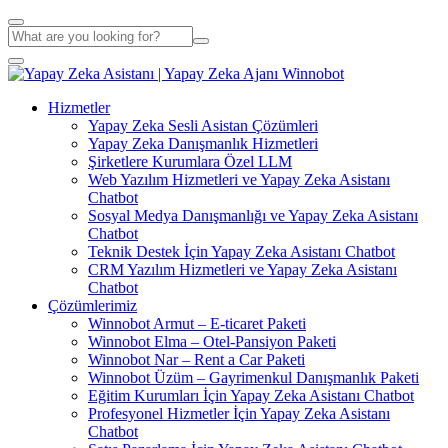
Hizmetler
Yapay Zeka Sesli Asistan Çözümleri
Yapay Zeka Danışmanlık Hizmetleri
Şirketlere Kurumlara Özel LLM
Web Yazılım Hizmetleri ve Yapay Zeka Asistanı
Chatbot
Sosyal Medya Danışmanlığı ve Yapay Zeka Asistanı
Chatbot
Teknik Destek İçin Yapay Zeka Asistanı Chatbot
CRM Yazılım Hizmetleri ve Yapay Zeka Asistanı
Chatbot
Çözümlerimiz
Winnobot Armut – E-ticaret Paketi
Winnobot Elma – Otel-Pansiyon Paketi
Winnobot Nar – Rent a Car Paketi
Winnobot Üzüm – Gayrimenkul Danışmanlık Paketi
Eğitim Kurumları İçin Yapay Zeka Asistanı Chatbot
Profesyonel Hizmetler İçin Yapay Zeka Asistanı
Chatbot