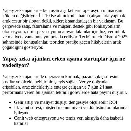
Yapay zeka ajanları erken aşama şirketlerin operasyon mimarisini
kökten değiştiriyor. İlk 10 işe alımı kod tabanlı çalışanlarla yapmak
artık cesur bir slogan değil, giderek standartlaşan bir yaklaşım. Bu
çerçevede satış, faturalama ve müşteri destek gibi fonksiyonların
otomasyonu, ürün-pazar uyumu arayan takımlar için hız, verimlilik
ve maliyet avantajını aynı potada eritiyor. TechCrunch Disrupt 2025
sahnesinde konuşulanlar, teoriden pratiğe geçen hikâyelerin artık
çoğaldığını gösteriyor.
Yapay zeka ajanları erken aşama startuplar için ne
vadediyor?
Yapay zeka ajanları ile operasyon kurmak, pazara çıkış süresini
kısaltır ve ölçeklenebilir bir işleyiş sağlar. Veriye doğrudan
erişebilen, araç zincirleriyle entegre çalışan ve 7 gün 24 saat
performans veren bu ajanlar, tekrarlı görevlerde hata payını düşürür.
Gelir artışı ve maliyet düşüşü dengesiyle ölçülebilir ROI
İlk yanıt süresi, müşteri memnuniyeti ve dönüşüm oranlarında
iyileşme
Canlı web entegrasyonu ve temiz veri akışıyla daha isabetli
kararlar