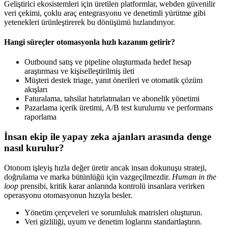
Geliştirici ekosistemleri için üretilen platformlar, webden güvenilir
veri çekimi, çoklu araç entegrasyonu ve denetimli yürütme gibi
yetenekleri ürünleştirerek bu dönüşümü hızlandırıyor.
Hangi süreçler otomasyonla hızlı kazanım getirir?
Outbound satış ve pipeline oluşturmada hedef hesap
araştırması ve kişiselleştirilmiş ileti
Müşteri destek triage, yanıt önerileri ve otomatik çözüm
akışları
Faturalama, tahsilat hatırlatmaları ve abonelik yönetimi
Pazarlama içerik üretimi, A/B test kurulumu ve performans
raporlama
İnsan ekip ile yapay zeka ajanları arasında denge
nasıl kurulur?
Otonom işleyiş hızla değer üretir ancak insan dokunuşu strateji,
doğrulama ve marka bütünlüğü için vazgeçilmezdir.
Human in the
loop
prensibi, kritik karar anlarında kontrolü insanlara verirken
operasyonu otomasyonun hızıyla besler.
Yönetim çerçeveleri ve sorumluluk matrisleri oluşturun.
Veri gizliliği, uyum ve denetim loglarını standartlaştırın.