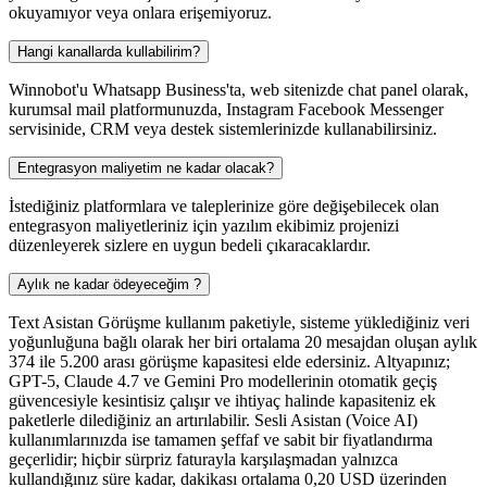
okuyamıyor veya onlara erişemiyoruz.
Hangi kanallarda kullabilirim?
Winnobot'u Whatsapp Business'ta, web sitenizde chat panel olarak,
kurumsal mail platformunuzda, Instagram Facebook Messenger
servisinide, CRM veya destek sistemlerinizde kullanabilirsiniz.
Entegrasyon maliyetim ne kadar olacak?
İstediğiniz platformlara ve taleplerinize göre değişebilecek olan
entegrasyon maliyetleriniz için yazılım ekibimiz projenizi
düzenleyerek sizlere en uygun bedeli çıkaracaklardır.
Aylık ne kadar ödeyeceğim ?
Text Asistan Görüşme kullanım paketiyle, sisteme yüklediğiniz veri
yoğunluğuna bağlı olarak her biri ortalama 20 mesajdan oluşan aylık
374 ile 5.200 arası görüşme kapasitesi elde edersiniz. Altyapınız;
GPT-5, Claude 4.7 ve Gemini Pro modellerinin otomatik geçiş
güvencesiyle kesintisiz çalışır ve ihtiyaç halinde kapasiteniz ek
paketlerle dilediğiniz an artırılabilir. Sesli Asistan (Voice AI)
kullanımlarınızda ise tamamen şeffaf ve sabit bir fiyatlandırma
geçerlidir; hiçbir sürpriz faturayla karşılaşmadan yalnızca
kullandığınız süre kadar, dakikası ortalama 0,20 USD üzerinden