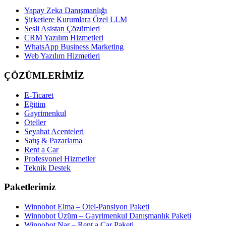
Yapay Zeka Danışmanlığı
Şirketlere Kurumlara Özel LLM
Sesli Asistan Çözümleri
CRM Yazılım Hizmetleri
WhatsApp Business Marketing
Web Yazılım Hizmetleri
ÇÖZÜMLERİMİZ
E-Ticaret
Eğitim
Gayrimenkul
Oteller
Seyahat Acenteleri
Satış & Pazarlama
Rent a Car
Profesyonel Hizmetler
Teknik Destek
Paketlerimiz
Winnobot Elma – Otel-Pansiyon Paketi
Winnobot Üzüm – Gayrimenkul Danışmanlık Paketi
Winnobot Nar – Rent a Car Paketi