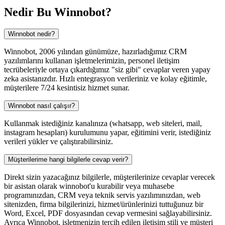
Nedir Bu
Winnobot?
Winnobot nedir?
Winnobot, 2006 yılından günümüze, hazırladığımız CRM
yazılımlarını kullanan işletmelerimizin, personel iletişim
tecrübeleriyle ortaya çıkardığımız "siz gibi" cevaplar veren yapay
zeka asistanızdır. Hızlı entegrasyon verileriniz ve kolay eğitimle,
müşterilere 7/24 kesintisiz hizmet sunar.
Winnobot nasıl çalışır?
Kullanmak istediğiniz kanalınıza (whatsapp, web siteleri, mail,
instagram hesapları) kurulumunu yapar, eğitimini verir, istediğiniz
verileri yükler ve çalıştırabilirsiniz.
Müşterilerime hangi bilgilerle cevap verir?
Direkt sizin yazacağınız bilgilerle, müşterilerinize cevaplar verecek
bir asistan olarak winnobot'u kurabilir veya muhasebe
programınızdan, CRM veya teknik servis yazılımınızdan, web
sitenizden, firma bilgilerinizi, hizmet/ürünlerinizi tuttuğunuz bir
Word, Excel, PDF dosyasından cevap vermesini sağlayabilirsiniz.
Ayrıca Winnobot, işletmenizin tercih edilen iletişim stili ve müşteri