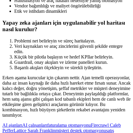
Halüsinasyon ve araç hataları nedeniyle yanlış otomasyon
Vendor bağımlılığı ve maliyet öngörülebilirliği
Etik ve istihdam dinamikleri
Yapay zeka ajanları için uygulanabilir yol haritası
nasıl kurulur?
Problemi net belirleyin ve süreç haritalayın.
Veri kaynakları ve araç zincirlerini güvenli şekilde entegre
edin.
Küçük bir pilotla başlayın ve hedef KPIlar belirleyin.
Guardrail, onay akışları ve izleme panelleri kurun.
Başarılı akışları ölçekleyin ve sürekli iyileştirin.
Erken aşama kurucular için çıkarım nettir. Ajan temelli operasyonlar,
daha az insan kaynağı ile daha hızlı hareket etme fırsatı sunar. Ancak
kalıcı değer, doğru yönetişim, şeffaf metrikler ve müşteri deneyimine
tutarlı bir bağlılıkla ortaya çıkar. Deneyimin paylaşıldığı platformlar,
hem satış ajansı gibi çalışan kod tabanlı ekipleri hem de canlı web ile
etkileşime giren geliştirici araçlarını görünür kılıyor. Bu
kombinasyon, hızlı büyüyen şirketlerin rekabet avantajını yeniden
tanımlıyor.
AI ajanları
AI çalışanları
faturalama otomasyonu
Firecrawl Caleb
Peffer
Lattice Sarah Franklin
müşteri destek otomasyonu
satış