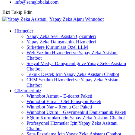
info@saraglobalai.com
Bizi Takip Edin
Hizmetler
Yapay Zeka Sesli Asistan Çözümleri
Yapay Zeka Danışmanlık Hizmetleri
Şirketlere Kurumlara Özel LLM
Web Yazılım Hizmetleri ve Yapay Zeka Asistanı
Chatbot
Sosyal Medya Danışmanlığı ve Yapay Zeka Asistanı
Chatbot
Teknik Destek İçin Yapay Zeka Asistanı Chatbot
CRM Yazılım Hizmetleri ve Yapay Zeka Asistanı
Chatbot
Çözümlerimiz
Winnobot Armut – E-ticaret Paketi
Winnobot Elma – Otel-Pansiyon Paketi
Winnobot Nar – Rent a Car Paketi
Winnobot Üzüm – Gayrimenkul Danışmanlık Paketi
Eğitim Kurumları İçin Yapay Zeka Asistanı Chatbot
Profesyonel Hizmetler İçin Yapay Zeka Asistanı
Chatbot
Satış Pazarlama İçin Yapay Zeka Asistanı Chatbot