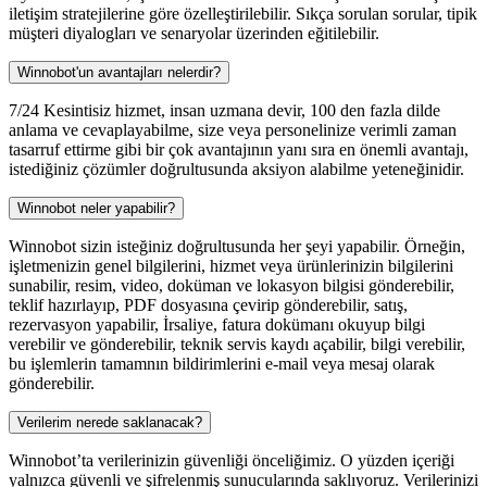
iletişim stratejilerine göre özelleştirilebilir. Sıkça sorulan sorular, tipik
müşteri diyalogları ve senaryolar üzerinden eğitilebilir.
Winnobot'un avantajları nelerdir?
7/24 Kesintisiz hizmet, insan uzmana devir, 100 den fazla dilde
anlama ve cevaplayabilme, size veya personelinize verimli zaman
tasarruf ettirme gibi bir çok avantajının yanı sıra en önemli avantajı,
istediğiniz çözümler doğrultusunda aksiyon alabilme yeteneğinidir.
Winnobot neler yapabilir?
Winnobot sizin isteğiniz doğrultusunda her şeyi yapabilir. Örneğin,
işletmenizin genel bilgilerini, hizmet veya ürünlerinizin bilgilerini
sunabilir, resim, video, doküman ve lokasyon bilgisi gönderebilir,
teklif hazırlayıp, PDF dosyasına çevirip gönderebilir, satış,
rezervasyon yapabilir, İrsaliye, fatura dokümanı okuyup bilgi
verebilir ve gönderebilir, teknik servis kaydı açabilir, bilgi verebilir,
bu işlemlerin tamamnın bildirimlerini e-mail veya mesaj olarak
gönderebilir.
Verilerim nerede saklanacak?
Winnobot’ta verilerinizin güvenliği önceliğimiz. O yüzden içeriği
yalnızca güvenli ve şifrelenmiş sunucularında saklıyoruz. Verilerinizi