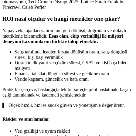
otomasyonu, TechCrunch Disrupt 2025, Lattice Sarah Franklin,
Firecrawl Caleb Peffer
ROI nasıl ölçülür ve hangi metrikler öne çıkar?
Yapay zeka ajanları yatırımının geri dönüşü, doğrudan ve dolaylı
metriklerle izlenmelidir.
Esas olan, ekip verimliliği ile müşteri
deneyimi kazanımlarını birlikte takip etmektir.
Satış tarafında leadten fırsata dönüşüm oranı, satış döngüsü
süresi, kişi başı verimlilik
Destekte ilk yanıt ve çözüm süresi, CSAT ve kişi başı bilet
maliyeti
Finansta tahsilat döngüsü süresi ve gecikme oranı
Veride kapsam, güncellik ve hata oranı
Pratik bir çerçeve, başlangıçta tek bir süreçte pilot başlatmak, başarı
eşiği tanımlamak ve kademeli genişlemektir.
Ölçek hızdır, hız ise ancak güven ve yönetişimle değer üretir.
Riskler ve sınırlamalar
Veri gizliliği ve uyum riskleri