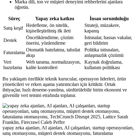
Marka dili, ton ve müşteri deneyimi rehberlerini ajanlara
öğretin.
Süreç
Yapay zeka katkısı
İnsan sorumluluğu
Hedefleme, ön nitelik,
Strateji, müzakere,
Satış keşif
kişiselleştirilmiş ilk ileti
kapanış
Önceliklendirme, çözüm
İstisnalar, hassas vakalar,
Destek
önerisi, yönlendirme
geri bildirim
Otomatik hatırlatma, tahsilat
Politika istisnaları,
Faturalama
akışı
anlaşmazlık çözümü
Veri
Web tarama, normalizasyon,
Kaynak doğrulama,
hazırlama
kalite kontrolleri
kullanım politikası
Bu yaklaşım özellikle teknik kurucular, operasyon liderleri, ürün
yöneticileri ve erken aşama yatırımcıları için kritiktir. Ortak
ihtiyaçlar, hızlı deneme-yanılma, sürdürülebilir birim ekonomi ve
güvenilir veri temini etrafında toplanır.
yapay zeka ajanları, AI ajanları, AI çalışanları, startup operasyonları,
satış otomasyonu, müşteri destek otomasyonu, faturalama