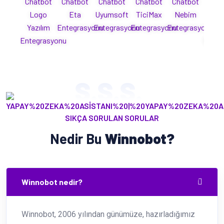
Chatbot
Chatbot
Chatbot
Chatbot
Chatbot
Cha
Logo
Eta
Uyumsoft
TiciMax
Nebim
Mi
Yazılım
Entegrasyonu
Entegrasyonu
Entegrasyonu
Entegrasyonu
Yaz
Entegrasyonu
Enteg
S.S.S.
SIKÇA SORULAN SORULAR
Nedir Bu
Winnobot?
Winnobot nedir?
Winnobot, 2006 yılından günümüze, hazırladığımız