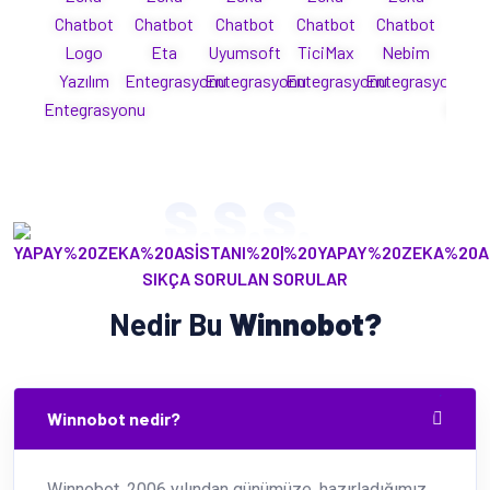
Chatbot
Chatbot
Chatbot
Chatbot
Chatbot
Cha
Logo
Eta
Uyumsoft
TiciMax
Nebim
Mi
Yazılım
Entegrasyonu
Entegrasyonu
Entegrasyonu
Entegrasyonu
Yaz
Entegrasyonu
Enteg
S.S.S.
SIKÇA SORULAN SORULAR
Nedir Bu
Winnobot?
Winnobot nedir?
Winnobot, 2006 yılından günümüze, hazırladığımız