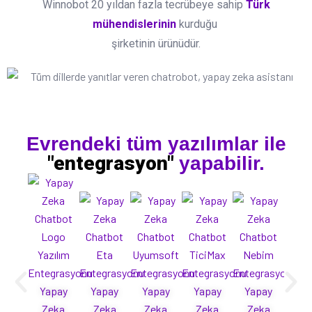
Winnobot 20 yıldan fazla tecrübeye sahip
Türk
mühendislerinin
kurduğu
şirketinin ürünüdür.
Evrendeki tüm yazılımlar ile
"entegrasyon"
yapabilir.
Yapay
Yapay
Yapay
Yapay
Yapay
Ya
Zeka
Zeka
Zeka
Zeka
Zeka
Ze