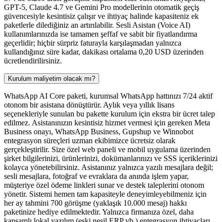
GPT-5, Claude 4.7 ve Gemini Pro modellerinin otomatik geçiş
güvencesiyle kesintisiz çalışır ve ihtiyaç halinde kapasiteniz ek
paketlerle dilediğiniz an artırılabilir. Sesli Asistan (Voice AI)
kullanımlarınızda ise tamamen şeffaf ve sabit bir fiyatlandırma
geçerlidir; hiçbir sürpriz faturayla karşılaşmadan yalnızca
kullandığınız süre kadar, dakikası ortalama 0,20 USD üzerinden
ücretlendirilirsiniz.
Kurulum maliyetim olacak mı?
WhatsApp AI Core paketi, kurumsal WhatsApp hattınızı 7/24 aktif
otonom bir asistana dönüştürür. Aylık veya yıllık lisans
seçenekleriyle sunulan bu pakette kurulum için ekstra bir ücret talep
edilmez. Asistanınızın kesintisiz hizmet vermesi için gereken Meta
Business onayı, WhatsApp Business, Gupshup ve Winnobot
entegrasyon süreçleri uzman ekibimizce ücretsiz olarak
gerçekleştirilir. Size özel web paneli ve mobil uygulama üzerinden
şirket bilgilerinizi, ürünlerinizi, dokümanlarınızı ve SSS içeriklerinizi
kolayca yönetebilirsiniz. Asistanınız yalnızca yazılı mesajlara değil;
sesli mesajlara, fotoğraf ve evraklara da anında işlem yapar,
müşteriye özel ödeme linkleri sunar ve destek taleplerini otonom
yönetir. Sistemi hemen tam kapasiteyle deneyimleyebilmeniz için
her ay tahmini 700 görüşme (yaklaşık 10.000 mesaj) hakkı
paketinize hediye edilmektedir. Yalnızca firmanıza özel, daha
kapsamlı lokal yazılım (eski nesil ERP vb.) entegrasyon ihtiyaçları