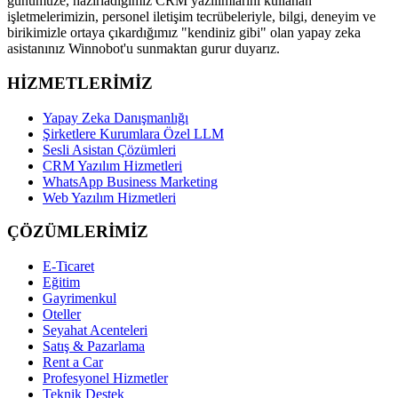
günümüze, hazırladığımız CRM yazılımlarını kullanan
işletmelerimizin, personel iletişim tecrübeleriyle, bilgi, deneyim ve
birikimizle ortaya çıkardığımız "kendiniz gibi" olan yapay zeka
asistanınız Winnobot'u sunmaktan gurur duyarız.
HİZMETLERİMİZ
Yapay Zeka Danışmanlığı
Şirketlere Kurumlara Özel LLM
Sesli Asistan Çözümleri
CRM Yazılım Hizmetleri
WhatsApp Business Marketing
Web Yazılım Hizmetleri
ÇÖZÜMLERİMİZ
E-Ticaret
Eğitim
Gayrimenkul
Oteller
Seyahat Acenteleri
Satış & Pazarlama
Rent a Car
Profesyonel Hizmetler
Teknik Destek