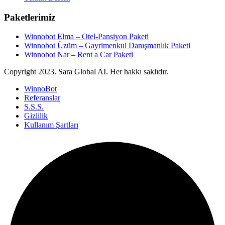
Paketlerimiz
Winnobot Elma – Otel-Pansiyon Paketi
Winnobot Üzüm – Gayrimenkul Danışmanlık Paketi
Winnobot Nar – Rent a Car Paketi
Copyright
2023. Sara Global AI. Her hakkı saklıdır.
WinnoBot
Referanslar
S.S.S.
Gizlilik
Kullanım Şartları