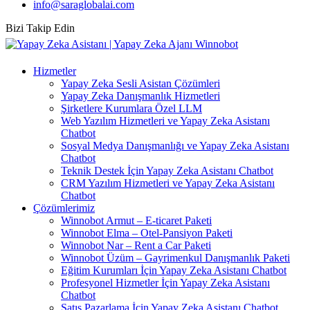
info@saraglobalai.com
Bizi Takip Edin
Hizmetler
Yapay Zeka Sesli Asistan Çözümleri
Yapay Zeka Danışmanlık Hizmetleri
Şirketlere Kurumlara Özel LLM
Web Yazılım Hizmetleri ve Yapay Zeka Asistanı
Chatbot
Sosyal Medya Danışmanlığı ve Yapay Zeka Asistanı
Chatbot
Teknik Destek İçin Yapay Zeka Asistanı Chatbot
CRM Yazılım Hizmetleri ve Yapay Zeka Asistanı
Chatbot
Çözümlerimiz
Winnobot Armut – E-ticaret Paketi
Winnobot Elma – Otel-Pansiyon Paketi
Winnobot Nar – Rent a Car Paketi
Winnobot Üzüm – Gayrimenkul Danışmanlık Paketi
Eğitim Kurumları İçin Yapay Zeka Asistanı Chatbot
Profesyonel Hizmetler İçin Yapay Zeka Asistanı
Chatbot
Satış Pazarlama İçin Yapay Zeka Asistanı Chatbot