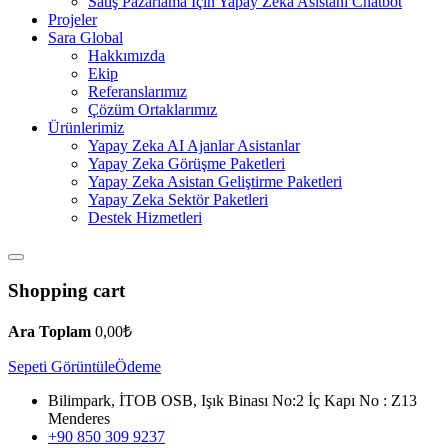
Satış Pazarlama İçin Yapay Zeka Asistanı Chatbot
Projeler
Sara Global
Hakkımızda
Ekip
Referanslarımız
Çözüm Ortaklarımız
Ürünlerimiz
Yapay Zeka AI Ajanlar Asistanlar
Yapay Zeka Görüşme Paketleri
Yapay Zeka Asistan Geliştirme Paketleri
Yapay Zeka Sektör Paketleri
Destek Hizmetleri
Shopping cart
Ara Toplam
0,00
₺
Sepeti Görüntüle
Ödeme
Bilimpark, İTOB OSB, Işık Binası No:2 İç Kapı No : Z13
Menderes
+90 850 309 9237