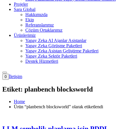
Projeler
Sara Global
Hakkımızda
Ekip
Referanslarımız
Çözüm Ortaklarımız
Ürünlerimiz
Yapay Zeka AI Ajanlar Asistanlar
Yapay Zeka Görüşme Paketleri
Yapay Zeka Asistan Geliştirme Paketleri
Yapay Zeka Sektör Paketleri
Destek Hizmetleri
İletişim
0
Etiket:
planbench blocksworld
Home
Ürün “planbench blocksworld” olarak etiketlendi
LLM sembolik planlama için PDDL