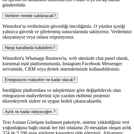
gönderebilir.
Verilerim nerede saklanacak?
Winnobot’ta verilerinizin güvenliği önceliğimiz. O yüzden içeriği
yalnızca güvenli ve şifrelenmiş sunucularında saklıyoruz. Verilerinizi
okuyamıyor veya onlara erişemiyoruz.
Hangi kanallarda kullabilirim?
Winnobot'u Whatsapp Business'ta, web sitenizde chat panel olarak,
kurumsal mail platformunuzda, Instagram Facebook Messenger
servisinide, CRM veya destek sistemlerinizde kullanabilirsiniz.
Entegrasyon maliyetim ne kadar olacak?
İstediğiniz platformlara ve taleplerinize göre değişebilecek olan
entegrasyon maliyetleriniz için yazılım ekibimiz projenizi
düzenleyerek sizlere en uygun bedeli çıkaracaklardır.
Aylık ne kadar ödeyeceğim ?
Text Asistan Görüşme kullanım paketiyle, sisteme yüklediğiniz veri
yoğunluğuna bağlı olarak her biri ortalama 20 mesajdan oluşan aylık
374 ile 5.200 arası görüşme kapasitesi elde edersiniz. Altyapınız;