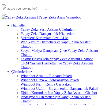
Hizmetler
Yapay Zeka Sesli Asistan Çözümleri
Yapay Zeka Danışmanlık Hizmetleri
Şirketlere Kurumlara Özel LLM
Web Yazılım Hizmetleri ve Yapay Zeka Asistanı
Chatbot
Sosyal Medya Danışmanlığı ve Yapay Zeka Asistanı
Chatbot
Teknik Destek İçin Yapay Zeka Asistanı Chatbot
CRM Yazılım Hizmetleri ve Yapay Zeka Asistanı
Chatbot
Çözümlerimiz
Winnobot Armut – E-ticaret Paketi
Winnobot Elma – Otel-Pansiyon Paketi
Winnobot Nar – Rent a Car Paketi
Winnobot Üzüm – Gayrimenkul Danışmanlık Paketi
Eğitim Kurumları İçin Yapay Zeka Asistanı Chatbot
Profesyonel Hizmetler İçin Yapay Zeka Asistanı
Chatbot