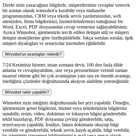
Direkt sizin yazacağınız bilgilerle, müşterilerinize cevaplar verecek
bir asistan olarak winnobot'u kurabilir veya muhasebe
programınızdan, CRM veya teknik servis yazılımınızdan, web
sitenizden, firma bilgilerinizi, hizmet/ürünlerinizi tuttuğunuz bir
Word, Excel, PDF dosyasından cevap vermesini sağlayabilirsiniz.
Ayrıca Winnobot, işletmenizin tercih edilen iletişim stili ve müşteri
iletişim stratejilerine göre özelleştirilebilir. Sıkça sorulan sorular, tipik
müşteri diyalogları ve senaryolar üzerinden eğitilebilir.
Winnobot'un avantajları nelerdir?
7/24 Kesintisiz hizmet, insan uzmana devir, 100 den fazla dilde
anlama ve cevaplayabilme, size veya personelinize verimli zaman
tasarruf ettirme gibi bir çok avantajının yanı sıra en önemli avantajı,
istediğiniz çözümler doğrultusunda aksiyon alabilme yeteneğinidir.
Winnobot neler yapabilir?
Winnobot sizin isteğiniz doğrultusunda her şeyi yapabilir. Örneğin,
işletmenizin genel bilgilerini, hizmet veya ürünlerinizin bilgilerini
sunabilir, resim, video, doküman ve lokasyon bilgisi gönderebilir,
teklif hazırlayıp, PDF dosyasına çevirip gönderebilir, satış,
rezervasyon yapabilir, İrsaliye, fatura dokümanı okuyup bilgi
verebilir ve gönderebilir, teknik servis kaydı açabilir, bilgi verebilir,
bu işlemlerin tamamnın bildirimlerini e-mail veya mesaj olarak