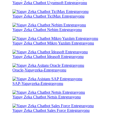
Yapay Zeka Chatbot Uyumsoft Entegrasyonu
Yapay Zeka Chatbot TiciMax Entegrasyonu
Yapay Zeka Chatbot Nebim Entegrasyonu
Yapay Zeka Chatbot Mikro Yazılım Entegrasyonu
Yapay Zeka Chatbot İdeasoft Entegrasyonu
Oracle-Yapayzeka-Entegrasyonu
SAP-Yapayzeka-Entegrasyonu
Yapay Zeka Chatbot Netsis Entegrasyonu
Yapay Zeka Chatbot Sales Force Entegrasyonu