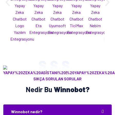
Yapay
Yapay
Yapay
Yapay
Yapay
Ya
Zeka
Zeka
Zeka
Zeka
Zeka
Ze
Chatbot
Chatbot
Chatbot
Chatbot
Chatbot
Cha
Logo
Eta
Uyumsoft
TiciMax
Nebim
Mi
Yazılım
Entegrasyonu
Entegrasyonu
Entegrasyonu
Entegrasyonu
Yaz
Entegrasyonu
Enteg
S.S.S.
SIKÇA SORULAN SORULAR
Nedir Bu
Winnobot?
Winnobot nedir?