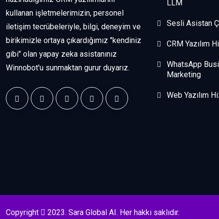
LLM
kullanan işletmelerimizin, personel
Sesli Asistan 
iletişim tecrübeleriyle, bilgi, deneyim ve
birikimizle ortaya çıkardığımız "kendiniz
CRM Yazılım Hi
gibi" olan yapay zeka asistanınız
WhatsApp Bus
Winnobot'u sunmaktan gurur duyarız.
Marketing
Web Yazılım Hi
Copyright
2023. Sara Global AI. Her hakkı saklıdır.