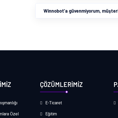
Winnobot’a güvenmiyorum, müşterim
İMİZ
ÇÖZÜMLERİMİZ
P
ışmanlığı
E-Ticaret
mlara Özel
Eğitim