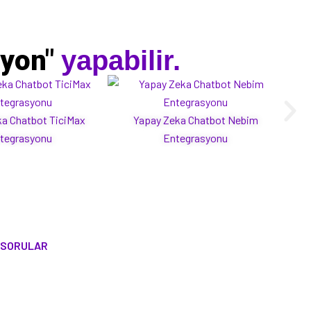
syon"
yapabilir.
a Chatbot TiciMax
Yapay Zeka Chatbot Nebim
Yap
tegrasyonu
Entegrasyonu
 SORULAR