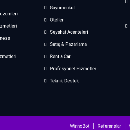
Gayrimenkul
Çözümleri
Oteller
zmetleri
Seyahat Acenteleri
iness
Satış & Pazarlama
zmetleri
Rent a Car
Profesyonel Hizmetler
Teknik Destek
WinnoBot
Referanslar