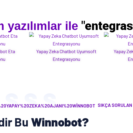
"entegra
 yazılımlar ile
tbot Eta
Yapay Zeka Chatbot Uyumsoft
Yapay Zek
onu
Entegrasyonu
En
S.S.S.
SIKÇA SORULAN
dir Bu
Winnobot?