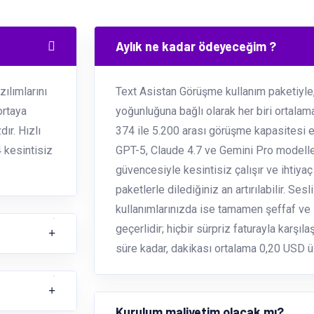
Aylık ne kadar ödeyeceğim ?
ılımlarını
Text Asistan Görüşme kullanım paketiyle,
ortaya
yoğunluğuna bağlı olarak her biri ortala
ır. Hızlı
374 ile 5.200 arası görüşme kapasitesi el
 kesintisiz
GPT-5, Claude 4.7 ve Gemini Pro modelle
güvencesiyle kesintisiz çalışır ve ihtiya
paketlerle dilediğiniz an artırılabilir. Ses
kullanımlarınızda ise tamamen şeffaf ve s
geçerlidir; hiçbir sürpriz faturayla karşı
süre kadar, dakikası ortalama 0,20 USD üz
Kurulum maliyetim olacak mı?