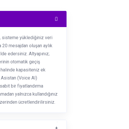
 sisteme yüklediğiniz veri
ma 20 mesajdan oluşan aylık
de edersiniz. Altyapınız;
rinin otomatik geçiş
ç halinde kapasiteniz ek
li Asistan (Voice AI)
abit bir fiyatlandırma
laşmadan yalnızca kullandığınız
erinden ücretlendirilirsiniz.