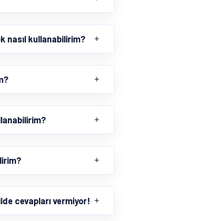
nasıl kullanabilirim?
im?
lanabilirim?
lirim?
lde cevapları vermiyor!