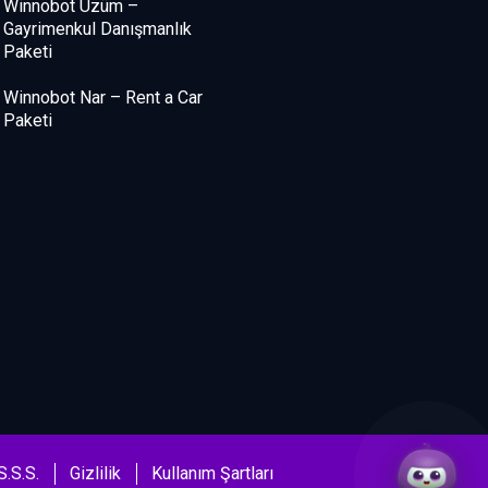
Winnobot Üzüm –
Gayrimenkul Danışmanlık
Paketi
Winnobot Nar – Rent a Car
Paketi
S.S.S.
Gizlilik
Kullanım Şartları