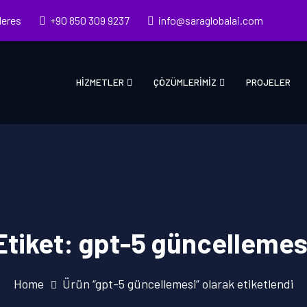
deres
+90 850 309 9237
info@saraglobalai.com
HIZMETLER
ÇÖZÜMLERIMIZ
PROJELER
Etiket:
gpt-5 güncellemes
Home
Ürün “gpt-5 güncellemesi” olarak etiketlendi