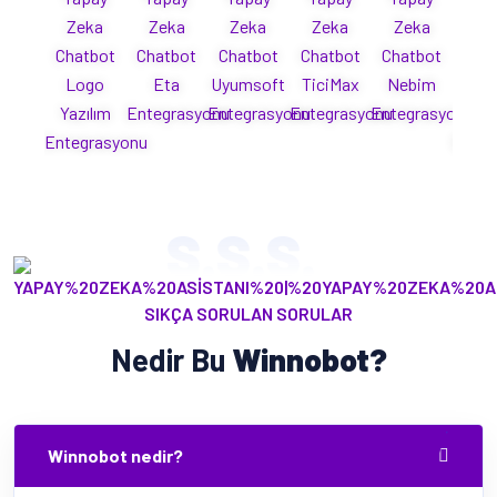
Zeka
Zeka
Zeka
Zeka
Zeka
Ze
Chatbot
Chatbot
Chatbot
Chatbot
Chatbot
Cha
Logo
Eta
Uyumsoft
TiciMax
Nebim
Mi
Yazılım
Entegrasyonu
Entegrasyonu
Entegrasyonu
Entegrasyonu
Yaz
Entegrasyonu
Enteg
S.S.S.
SIKÇA SORULAN SORULAR
Nedir Bu
Winnobot?
Winnobot nedir?