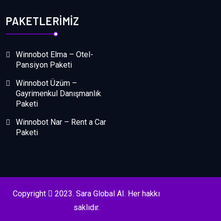
PAKETLERIMIZ
Winnobot Elma – Otel-
Pansiyon Paketi
Winnobot Üzüm –
Gayrimenkul Danışmanlık
Paketi
Winnobot Nar – Rent a Car
Paketi
Copyright
2023. Sara Global AI. Her hakkı
saklıdır.