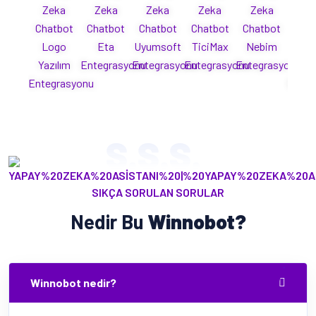
Zeka
Zeka
Zeka
Zeka
Zeka
Ze
Chatbot
Chatbot
Chatbot
Chatbot
Chatbot
Cha
Logo
Eta
Uyumsoft
TiciMax
Nebim
Mi
Yazılım
Entegrasyonu
Entegrasyonu
Entegrasyonu
Entegrasyonu
Yaz
Entegrasyonu
Enteg
S.S.S.
SIKÇA SORULAN SORULAR
Nedir Bu
Winnobot?
Winnobot nedir?