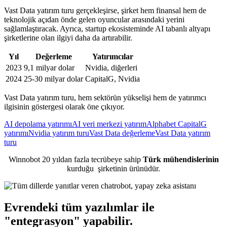
Vast Data yatırım turu gerçekleşirse, şirket hem finansal hem de
teknolojik açıdan önde gelen oyuncular arasındaki yerini
sağlamlaştıracak. Ayrıca, startup ekosisteminde AI tabanlı altyapı
şirketlerine olan ilgiyi daha da artırabilir.
Yıl
Değerleme
Yatırımcılar
2023
9,1 milyar dolar
Nvidia, diğerleri
2024
25-30 milyar dolar
CapitalG, Nvidia
Vast Data yatırım turu, hem sektörün yükselişi hem de yatırımcı
ilgisinin göstergesi olarak öne çıkıyor.
AI depolama yatırımı
AI veri merkezi yatırım
Alphabet CapitalG
yatırımı
Nvidia yatırım turu
Vast Data değerleme
Vast Data yatırım
turu
Winnobot 20 yıldan fazla tecrübeye sahip
Türk mühendislerinin
kurduğu
şirketinin ürünüdür.
Evrendeki tüm yazılımlar ile
"entegrasyon"
yapabilir.