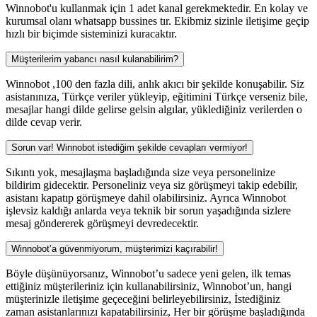
Winnobot'u kullanmak için 1 adet kanal gerekmektedir. En kolay ve
kurumsal olanı whatsapp bussines tır. Ekibmiz sizinle iletişime geçip
hızlı bir biçimde sisteminizi kuracaktır.
Müşterilerim yabancı nasıl kulanabilirim?
Winnobot ,100 den fazla dili, anlık akıcı bir şekilde konuşabilir. Siz
asistanınıza, Türkçe veriler yükleyip, eğitimini Türkçe verseniz bile,
mesajlar hangi dilde gelirse gelsin algılar, yüklediğiniz verilerden o
dilde cevap verir.
Sorun var! Winnobot istediğim şekilde cevapları vermiyor!
Sıkıntı yok, mesajlaşma başladığında size veya personelinize
bildirim gidecektir. Personeliniz veya siz görüşmeyi takip edebilir,
asistanı kapatıp görüşmeye dahil olabilirsiniz. Ayrıca Winnobot
işlevsiz kaldığı anlarda veya teknik bir sorun yaşadığında sizlere
mesaj göndererek görüşmeyi devredecektir.
Winnobot’a güvenmiyorum, müşterimizi kaçırabilir!
Böyle düşünüyorsanız, Winnobot’u sadece yeni gelen, ilk temas
ettiğiniz müşterileriniz için kullanabilirsiniz, Winnobot’un, hangi
müşterinizle iletişime geçeceğini belirleyebilirsiniz, İstediğiniz
zaman asistanlarınızı kapatabilirsiniz, Her bir görüşme başladığında