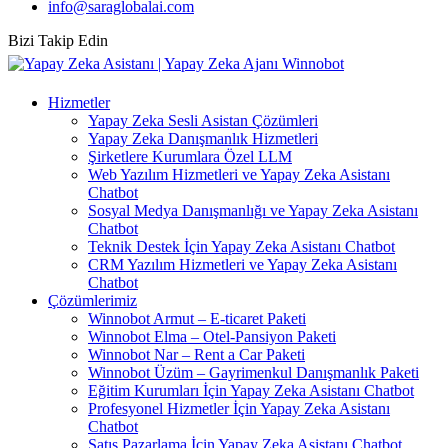
info@saraglobalai.com
Bizi Takip Edin
Hizmetler
Yapay Zeka Sesli Asistan Çözümleri
Yapay Zeka Danışmanlık Hizmetleri
Şirketlere Kurumlara Özel LLM
Web Yazılım Hizmetleri ve Yapay Zeka Asistanı
Chatbot
Sosyal Medya Danışmanlığı ve Yapay Zeka Asistanı
Chatbot
Teknik Destek İçin Yapay Zeka Asistanı Chatbot
CRM Yazılım Hizmetleri ve Yapay Zeka Asistanı
Chatbot
Çözümlerimiz
Winnobot Armut – E-ticaret Paketi
Winnobot Elma – Otel-Pansiyon Paketi
Winnobot Nar – Rent a Car Paketi
Winnobot Üzüm – Gayrimenkul Danışmanlık Paketi
Eğitim Kurumları İçin Yapay Zeka Asistanı Chatbot
Profesyonel Hizmetler İçin Yapay Zeka Asistanı
Chatbot
Satış Pazarlama İçin Yapay Zeka Asistanı Chatbot