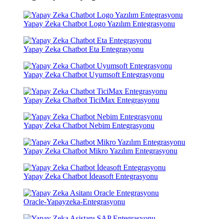
Yapay Zeka Chatbot Logo Yazılım Entegrasyonu
Yapay Zeka Chatbot Eta Entegrasyonu
Yapay Zeka Chatbot Uyumsoft Entegrasyonu
Yapay Zeka Chatbot TiciMax Entegrasyonu
Yapay Zeka Chatbot Nebim Entegrasyonu
Yapay Zeka Chatbot Mikro Yazılım Entegrasyonu
Yapay Zeka Chatbot İdeasoft Entegrasyonu
Oracle-Yapayzeka-Entegrasyonu