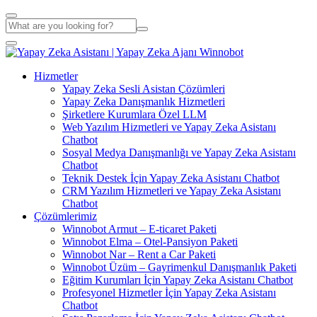
Hizmetler
Yapay Zeka Sesli Asistan Çözümleri
Yapay Zeka Danışmanlık Hizmetleri
Şirketlere Kurumlara Özel LLM
Web Yazılım Hizmetleri ve Yapay Zeka Asistanı
Chatbot
Sosyal Medya Danışmanlığı ve Yapay Zeka Asistanı
Chatbot
Teknik Destek İçin Yapay Zeka Asistanı Chatbot
CRM Yazılım Hizmetleri ve Yapay Zeka Asistanı
Chatbot
Çözümlerimiz
Winnobot Armut – E-ticaret Paketi
Winnobot Elma – Otel-Pansiyon Paketi
Winnobot Nar – Rent a Car Paketi
Winnobot Üzüm – Gayrimenkul Danışmanlık Paketi
Eğitim Kurumları İçin Yapay Zeka Asistanı Chatbot
Profesyonel Hizmetler İçin Yapay Zeka Asistanı
Chatbot