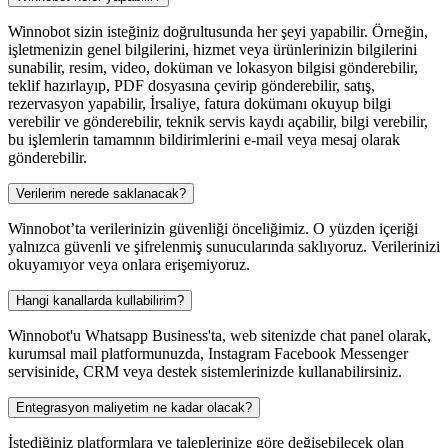
Winnobot sizin isteğiniz doğrultusunda her şeyi yapabilir. Örneğin,
işletmenizin genel bilgilerini, hizmet veya ürünlerinizin bilgilerini
sunabilir, resim, video, doküman ve lokasyon bilgisi gönderebilir,
teklif hazırlayıp, PDF dosyasına çevirip gönderebilir, satış,
rezervasyon yapabilir, İrsaliye, fatura dokümanı okuyup bilgi
verebilir ve gönderebilir, teknik servis kaydı açabilir, bilgi verebilir,
bu işlemlerin tamamnın bildirimlerini e-mail veya mesaj olarak
gönderebilir.
Verilerim nerede saklanacak?
Winnobot’ta verilerinizin güvenliği önceliğimiz. O yüzden içeriği
yalnızca güvenli ve şifrelenmiş sunucularında saklıyoruz. Verilerinizi
okuyamıyor veya onlara erişemiyoruz.
Hangi kanallarda kullabilirim?
Winnobot'u Whatsapp Business'ta, web sitenizde chat panel olarak,
kurumsal mail platformunuzda, Instagram Facebook Messenger
servisinide, CRM veya destek sistemlerinizde kullanabilirsiniz.
Entegrasyon maliyetim ne kadar olacak?
İstediğiniz platformlara ve taleplerinize göre değişebilecek olan