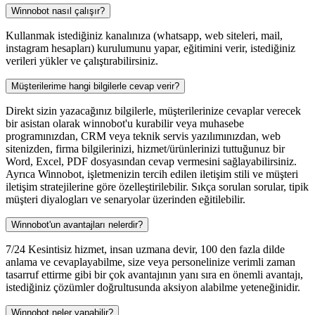
Winnobot nasıl çalışır?
Kullanmak istediğiniz kanalınıza (whatsapp, web siteleri, mail,
instagram hesapları) kurulumunu yapar, eğitimini verir, istediğiniz
verileri yükler ve çalıştırabilirsiniz.
Müşterilerime hangi bilgilerle cevap verir?
Direkt sizin yazacağınız bilgilerle, müşterilerinize cevaplar verecek
bir asistan olarak winnobot'u kurabilir veya muhasebe
programınızdan, CRM veya teknik servis yazılımınızdan, web
sitenizden, firma bilgilerinizi, hizmet/ürünlerinizi tuttuğunuz bir
Word, Excel, PDF dosyasından cevap vermesini sağlayabilirsiniz.
Ayrıca Winnobot, işletmenizin tercih edilen iletişim stili ve müşteri
iletişim stratejilerine göre özelleştirilebilir. Sıkça sorulan sorular, tipik
müşteri diyalogları ve senaryolar üzerinden eğitilebilir.
Winnobot'un avantajları nelerdir?
7/24 Kesintisiz hizmet, insan uzmana devir, 100 den fazla dilde
anlama ve cevaplayabilme, size veya personelinize verimli zaman
tasarruf ettirme gibi bir çok avantajının yanı sıra en önemli avantajı,
istediğiniz çözümler doğrultusunda aksiyon alabilme yeteneğinidir.
Winnobot neler yapabilir?