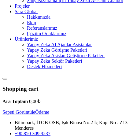
Satış Pazarlama İçin Yapay Zeka Asistanı Chatbot
Projeler
Sara Global
Hakkımızda
Ekip
Referanslarımız
Çözüm Ortaklarımız
Ürünlerimiz
Yapay Zeka AI Ajanlar Asistanlar
Yapay Zeka Görüşme Paketleri
Yapay Zeka Asistan Geliştirme Paketleri
Yapay Zeka Sektör Paketleri
Destek Hizmetleri
Shopping cart
Ara Toplam
0,00
₺
Sepeti Görüntüle
Ödeme
Bilimpark, İTOB OSB, Işık Binası No:2 İç Kapı No : Z13
Menderes
+90 850 309 9237