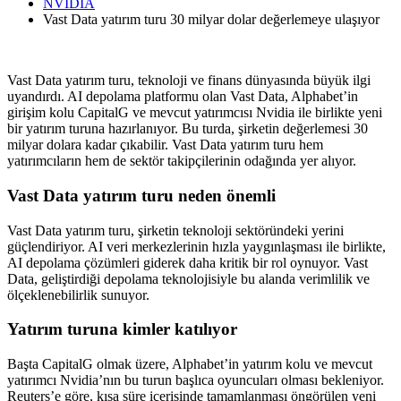
NVIDIA
Vast Data yatırım turu 30 milyar dolar değerlemeye ulaşıyor
Vast Data yatırım turu, teknoloji ve finans dünyasında büyük ilgi
uyandırdı. AI depolama platformu olan Vast Data, Alphabet’in
girişim kolu CapitalG ve mevcut yatırımcısı Nvidia ile birlikte yeni
bir yatırım turuna hazırlanıyor. Bu turda, şirketin değerlemesi 30
milyar dolara kadar çıkabilir. Vast Data yatırım turu hem
yatırımcıların hem de sektör takipçilerinin odağında yer alıyor.
Vast Data yatırım turu neden önemli
Vast Data yatırım turu, şirketin teknoloji sektöründeki yerini
güçlendiriyor. AI veri merkezlerinin hızla yaygınlaşması ile birlikte,
AI depolama çözümleri giderek daha kritik bir rol oynuyor. Vast
Data, geliştirdiği depolama teknolojisiyle bu alanda verimlilik ve
ölçeklenebilirlik sunuyor.
Yatırım turuna kimler katılıyor
Başta CapitalG olmak üzere, Alphabet’in yatırım kolu ve mevcut
yatırımcı Nvidia’nın bu turun başlıca oyuncuları olması bekleniyor.
Reuters’e göre, kısa süre içerisinde tamamlanması öngörülen yeni