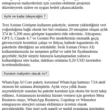
entegrasyon maliyetleriniz için yazılım ekibimiz projenizi
düzenleyerek sizlere en uygun bedeli çıkaracaklardır.
Aylık ne kadar ödeyeceğim ?
Text Asistan Görüşme kullanım paketiyle, sisteme yüklediğiniz veri
yoğunluğuna bağlı olarak her biri ortalama 20 mesajdan oluşan aylık
374 ile 5.200 arası görüşme kapasitesi elde edersiniz. Altyapınız;
GPT-5, Claude 4.7 ve Gemini Pro modellerinin otomatik geçiş
güvencesiyle kesintisiz çalışır ve ihtiyaç halinde kapasiteniz ek
paketlerle dilediğiniz an artırılabilir. Sesli Asistan (Voice AI)
kullanımlarınızda ise tamamen şeffaf ve sabit bir fiyatlandırma
geçerlidir; hiçbir sürpriz faturayla karşılaşmadan yalnızca
kullandığınız süre kadar, dakikası ortalama 0,20 USD üzerinden
ücretlendirilirsiniz.
Kurulum maliyetim olacak mı?
WhatsApp AI Core paketi, kurumsal WhatsApp hattınızı 7/24 aktif
otonom bir asistana dönüştürür. Aylık veya yıllık lisans
seçenekleriyle sunulan bu pakette kurulum için ekstra bir ücret talep
edilmez. Asistanınızın kesintisiz hizmet vermesi için gereken Meta
Business onayı, WhatsApp Business, Gupshup ve Winnobot
entegrasyon süreçleri uzman ekibimizce ücretsiz olarak
gerçekleştirilir. Size özel web paneli ve mobil uygulama üzerinden