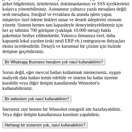
şirket bilgilerinizi, ürünlerinizi, dokümanlarınızı ve SSS içeriklerinizi
kolayca yönetebilirsiniz. Asistanınız yalnızca yazılı mesajlara değil;
sesli mesajlara, fotoğraf ve evraklara da anında işlem yapar,
müşteriye özel ödeme linkleri sunar ve destek taleplerini otonom
yönetir. Sistemi hemen tam kapasiteyle deneyimleyebilmeniz için
her ay tahmini 700 görüşme (yaklaşık 10.000 mesaj) hakkı
paketinize hediye edilmektedir. Yalnızca firmanıza özel, daha
kapsamlı lokal yazılım (eski nesil ERP vb.) entegrasyon ihtiyaçları
ekstra ücretlendirilir. Detaylı ve kurumsal bir çözüm için bizimle
iletişime geçebilirsiniz.
Bir Whatsapp Business hesabım yok nasıl kullanabilirim?
Sorun değil, eğer mevcut hatları kullanmak istemezseniz, uygun
maliyetli data hatları temin edebilir ve sistemi bu hatlar üzerine
kurabilir veya diğer iletişim kanallarında Winnobot'u
kullanabilirsiniz.
Bir websitem yok nasıl kullanabilirim?
İsterseniz size hemen bir Winnobot entegreli site hazırlayabiliriz.
Veya diğer iletişim kanallarınıza kurulum yapabiliriz.
Herhangi bir sistemim yok, nasıl kullanabilirim?