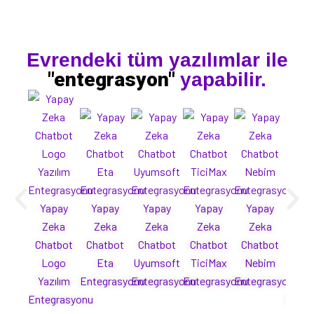
Evrendeki tüm yazılımlar ile
"entegrasyon"
yapabilir.
Yapay
Yapay
Yapay
Yapay
Yapay
Ya
Zeka
Zeka
Zeka
Zeka
Zeka
Ze
Chatbot
Chatbot
Chatbot
Chatbot
Chatbot
Cha
Logo
Eta
Uyumsoft
TiciMax
Nebim
Mi
Yazılım
Entegrasyonu
Entegrasyonu
Entegrasyonu
Entegrasyonu
Yaz
Entegrasyonu
Enteg