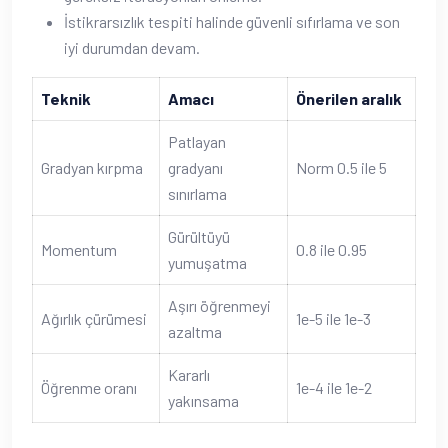
İstikrarsızlık tespiti halinde güvenli sıfırlama ve son
iyi durumdan devam.
Teknik
Amacı
Önerilen aralık
Patlayan
Gradyan kırpma
gradyanı
Norm 0.5 ile 5
sınırlama
Gürültüyü
Momentum
0.8 ile 0.95
yumuşatma
Aşırı öğrenmeyi
Ağırlık çürümesi
1e-5 ile 1e-3
azaltma
Kararlı
Öğrenme oranı
1e-4 ile 1e-2
yakınsama