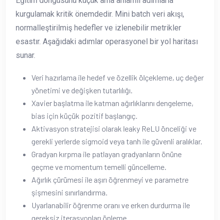
Eğitim döngüsünü küçük ama anlamlı adımlarla
kurgulamak kritik önemdedir. Mini batch veri akışı,
normalleştirilmiş hedefler ve izlenebilir metrikler
esastır. Aşağıdaki adımlar operasyonel bir yol haritası
sunar.
Veri hazırlama ile hedef ve özellik ölçekleme, uç değer
yönetimi ve değişken tutarlılığı.
Xavier başlatma ile katman ağırlıklarını dengeleme,
bias için küçük pozitif başlangıç.
Aktivasyon stratejisi olarak leaky ReLU önceliği ve
gerekli yerlerde sigmoid veya tanh ile güvenli aralıklar.
Gradyan kırpma ile patlayan gradyanların önüne
geçme ve momentum temelli güncelleme.
Ağırlık çürümesi ile aşırı öğrenmeyi ve parametre
şişmesini sınırlandırma.
Uyarlanabilir öğrenme oranı ve erken durdurma ile
gereksiz iterasyonları önleme.