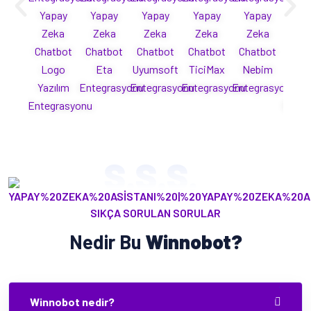
Yapay
Yapay
Yapay
Yapay
Yapay
Ya
Zeka
Zeka
Zeka
Zeka
Zeka
Ze
Chatbot
Chatbot
Chatbot
Chatbot
Chatbot
Cha
Logo
Eta
Uyumsoft
TiciMax
Nebim
Mi
Yazılım
Entegrasyonu
Entegrasyonu
Entegrasyonu
Entegrasyonu
Yaz
Entegrasyonu
Enteg
S.S.S.
SIKÇA SORULAN SORULAR
Nedir Bu
Winnobot?
Winnobot nedir?