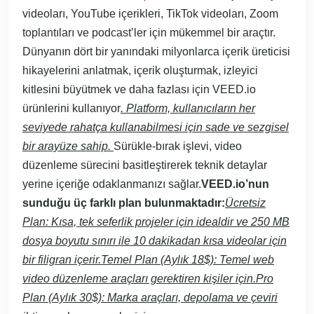
videoları, YouTube içerikleri, TikTok videoları, Zoom
toplantıları ve podcast’ler için mükemmel bir araçtır.
Dünyanın dört bir yanındaki milyonlarca içerik üreticisi
hikayelerini anlatmak, içerik oluşturmak, izleyici
kitlesini büyütmek ve daha fazlası için VEED.io
ürünlerini kullanıyor
. Platform, kullanıcıların her
seviyede rahatça kullanabilmesi için sade ve sezgisel
bir arayüze sahip.
Sürükle-bırak işlevi, video
düzenleme sürecini basitleştirerek teknik detaylar
yerine içeriğe odaklanmanızı sağlar.
VEED.io’nun
sunduğu üç farklı plan bulunmaktadır:
Ücretsiz
Plan: Kısa, tek seferlik projeler için idealdir ve 250 MB
dosya boyutu sınırı ile 10 dakikadan kısa videolar için
bir filigran içerir.Temel Plan (Aylık 18$): Temel web
video düzenleme araçları gerektiren kişiler için.Pro
Plan (Aylık 30$): Marka araçları, depolama ve çeviri