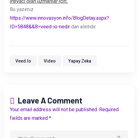
ihtiyacı olan uzmanlar için​​.
Bu yazımız
https://www.innovasyon.info/BlogDetay.aspx?
ID=5848&&B=veed-io-nedir
dan alıntıdır.
Veed.io
Video
Yapay Zeka
Leave A Comment
Your email address will not be published. Required
fields are marked *