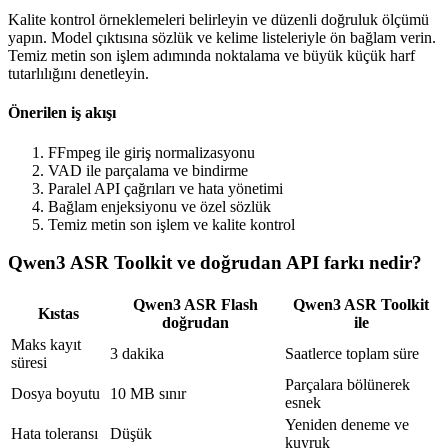
Kalite kontrol örneklemeleri belirleyin ve düzenli doğruluk ölçümü
yapın. Model çıktısına sözlük ve kelime listeleriyle ön bağlam verin.
Temiz metin son işlem adımında noktalama ve büyük küçük harf
tutarlılığını denetleyin.
Önerilen iş akışı
FFmpeg ile giriş normalizasyonu
VAD ile parçalama ve bindirme
Paralel API çağrıları ve hata yönetimi
Bağlam enjeksiyonu ve özel sözlük
Temiz metin son işlem ve kalite kontrol
Qwen3 ASR Toolkit ve doğrudan API farkı nedir?
Qwen3 ASR Flash
Qwen3 ASR Toolkit
Kıstas
doğrudan
ile
Maks kayıt
3 dakika
Saatlerce toplam süre
süresi
Parçalara bölünerek
Dosya boyutu
10 MB sınır
esnek
Yeniden deneme ve
Hata toleransı
Düşük
kuyruk