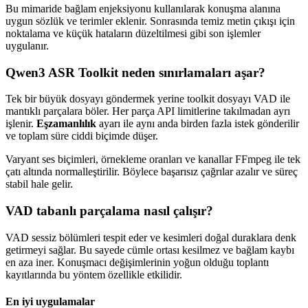
Bu mimaride bağlam enjeksiyonu kullanılarak konuşma alanına
uygun sözlük ve terimler eklenir. Sonrasında temiz metin çıkışı için
noktalama ve küçük hataların düzeltilmesi gibi son işlemler
uygulanır.
Qwen3 ASR Toolkit neden sınırlamaları aşar?
Tek bir büyük dosyayı göndermek yerine toolkit dosyayı VAD ile
mantıklı parçalara böler. Her parça API limitlerine takılmadan ayrı
işlenir.
Eşzamanlılık
ayarı ile aynı anda birden fazla istek gönderilir
ve toplam süre ciddi biçimde düşer.
Varyant ses biçimleri, örnekleme oranları ve kanallar FFmpeg ile tek
çatı altında normalleştirilir. Böylece başarısız çağrılar azalır ve süreç
stabil hale gelir.
VAD tabanlı parçalama nasıl çalışır?
VAD sessiz bölümleri tespit eder ve kesimleri doğal duraklara denk
getirmeyi sağlar. Bu sayede cümle ortası kesilmez ve bağlam kaybı
en aza iner. Konuşmacı değişimlerinin yoğun olduğu toplantı
kayıtlarında bu yöntem özellikle etkilidir.
En iyi uygulamalar