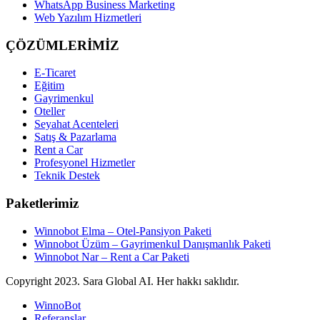
WhatsApp Business Marketing
Web Yazılım Hizmetleri
ÇÖZÜMLERİMİZ
E-Ticaret
Eğitim
Gayrimenkul
Oteller
Seyahat Acenteleri
Satış & Pazarlama
Rent a Car
Profesyonel Hizmetler
Teknik Destek
Paketlerimiz
Winnobot Elma – Otel-Pansiyon Paketi
Winnobot Üzüm – Gayrimenkul Danışmanlık Paketi
Winnobot Nar – Rent a Car Paketi
Copyright
2023. Sara Global AI. Her hakkı saklıdır.
WinnoBot
Referanslar