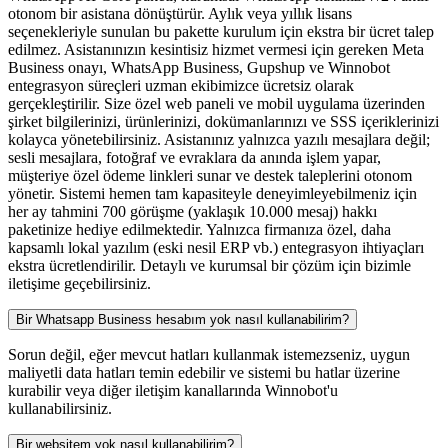
otonom bir asistana dönüştürür. Aylık veya yıllık lisans
seçenekleriyle sunulan bu pakette kurulum için ekstra bir ücret talep
edilmez. Asistanınızın kesintisiz hizmet vermesi için gereken Meta
Business onayı, WhatsApp Business, Gupshup ve Winnobot
entegrasyon süreçleri uzman ekibimizce ücretsiz olarak
gerçekleştirilir. Size özel web paneli ve mobil uygulama üzerinden
şirket bilgilerinizi, ürünlerinizi, dokümanlarınızı ve SSS içeriklerinizi
kolayca yönetebilirsiniz. Asistanınız yalnızca yazılı mesajlara değil;
sesli mesajlara, fotoğraf ve evraklara da anında işlem yapar,
müşteriye özel ödeme linkleri sunar ve destek taleplerini otonom
yönetir. Sistemi hemen tam kapasiteyle deneyimleyebilmeniz için
her ay tahmini 700 görüşme (yaklaşık 10.000 mesaj) hakkı
paketinize hediye edilmektedir. Yalnızca firmanıza özel, daha
kapsamlı lokal yazılım (eski nesil ERP vb.) entegrasyon ihtiyaçları
ekstra ücretlendirilir. Detaylı ve kurumsal bir çözüm için bizimle
iletişime geçebilirsiniz.
Bir Whatsapp Business hesabım yok nasıl kullanabilirim?
Sorun değil, eğer mevcut hatları kullanmak istemezseniz, uygun
maliyetli data hatları temin edebilir ve sistemi bu hatlar üzerine
kurabilir veya diğer iletişim kanallarında Winnobot'u
kullanabilirsiniz.
Bir websitem yok nasıl kullanabilirim?