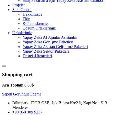
Satış Pazarlama İçin Yapay Zeka Asistanı Chatbot
Projeler
Sara Global
Hakkımızda
Ekip
Referanslarımız
Çözüm Ortaklarımız
Ürünlerimiz
Yapay Zeka AI Ajanlar Asistanlar
Yapay Zeka Görüşme Paketleri
Yapay Zeka Asistan Geliştirme Paketleri
Yapay Zeka Sektör Paketleri
Destek Hizmetleri
Shopping cart
Ara Toplam
0,00
₺
Sepeti Görüntüle
Ödeme
Bilimpark, İTOB OSB, Işık Binası No:2 İç Kapı No : Z13
Menderes
+90 850 309 9237