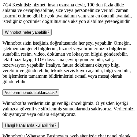
7/24 Kesintisiz hizmet, insan uzmana devir, 100 den fazla dilde
anlama ve cevaplayabilme, size veya personelinize verimli zaman
tasarruf ettirme gibi bir çok avantajının yanı sıra en önemli avantajı,
istediğiniz çözümler doğrultusunda aksiyon alabilme yeteneğinidir.
Winnobot neler yapabilir?
Winnobot sizin isteğiniz doğrultusunda her şeyi yapabilir. Örneğin,
işletmenizin genel bilgilerini, hizmet veya ürünlerinizin bilgilerini
sunabilir, resim, video, doküman ve lokasyon bilgisi gönderebilir,
teklif hazırlayıp, PDF dosyasına çevirip gönderebilir, satış,
rezervasyon yapabilir, İrsaliye, fatura dokümanı okuyup bilgi
verebilir ve gönderebilir, teknik servis kaydı açabilir, bilgi verebilir,
bu işlemlerin tamamnın bildirimlerini e-mail veya mesaj olarak
gönderebilir.
Verilerim nerede saklanacak?
Winnobot’ta verilerinizin güvenliği önceliğimiz. O yüzden içeriği
yalnızca güvenli ve şifrelenmiş sunucularında saklıyoruz. Verilerinizi
okuyamıyor veya onlara erişemiyoruz.
Hangi kanallarda kullabilirim?
Winnobot'u Whatsapp Business'ta, web sitenizde chat panel olarak,