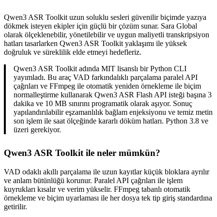
Qwen3 ASR Toolkit uzun soluklu sesleri güvenilir biçimde yazıya
dökmek isteyen ekipler için güçlü bir çözüm sunar. Sara Global
olarak ölçeklenebilir, yönetilebilir ve uygun maliyetli transkripsiyon
hatları tasarlarken Qwen3 ASR Toolkit yaklaşımı ile yüksek
doğruluk ve süreklilik elde etmeyi hedefleriz.
Qwen3 ASR Toolkit adında MIT lisanslı bir Python CLI
yayımladı. Bu araç VAD farkındalıklı parçalama paralel API
çağrıları ve FFmpeg ile otomatik yeniden örnekleme ile biçim
normalleştirme kullanarak Qwen3 ASR Flash API isteği başına 3
dakika ve 10 MB sınırını programatik olarak aşıyor. Sonuç
yapılandırılabilir eşzamanlılık bağlam enjeksiyonu ve temiz metin
son işlem ile saat ölçeğinde kararlı döküm hatları. Python 3.8 ve
üzeri gerekiyor.
Qwen3 ASR Toolkit ile neler mümkün?
VAD odaklı akıllı parçalama ile uzun kayıtlar küçük bloklara ayrılır
ve anlam bütünlüğü korunur. Paralel API çağrıları ile işlem
kuyrukları kısalır ve verim yükselir. FFmpeg tabanlı otomatik
örnekleme ve biçim uyarlaması ile her dosya tek tip giriş standardına
getirilir.