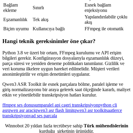
Bağlam
Esnek bağlam
Sınırlı
ekleme
enjeksiyonu
Yapılandırılabilir çoklu
Eşzamanlılık
Tek akış
akış
Biçim uyumu
Kullanıcıya bağlı
FFmpeg ile otomatik
Hangi teknik gereksinimler öne çıkar?
Python 3.8 ve üzeri bir ortam, FFmpeg kurulumu ve API erişim
bilgileri gerekir. Konfigürasyon dosyalarıyla eşzamanlılık düzeyi,
parça süresi ve yeniden deneme politikaları tanımlanır. Gizlilik ve
veri koruma ilkelere uygun hareket edilmelidir. Müşteri verileri
anonimleştirilir ve erişim denetimleri uygulanır.
Qwen3 ASR Toolkit ile esnek parçalara bölme, paralel işleme ve
giriş normalizasyonu bir araya gelerek saat ölçeğinde kararlı, maliyet
etkin ve yönetilebilir transkripsiyon hatları kurulur.
ffmpeg ses donusum
paralel api cagri transkripsiyon
python cli
asr
qwen asr araci
qwen3 asr flash limit
qwen3 asr toolkit
saatlerce
transkripsiyon
vad ses parcala
Winnobot 20 yıldan fazla tecrübeye sahip
Türk mühendislerinin
kurduğu
şirketinin ürünüdür.