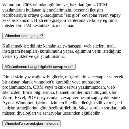
Winnobot, 2006 yılından günümüze, hazırladığımız CRM
yazılımlarını kullanan işletmelerimizin, personel iletişim
tecrübeleriyle ortaya çıkardığımız "siz gibi" cevaplar veren yapay
zeka asistanızdır. Hızlı entegrasyon verileriniz ve kolay eğitimle,
müşterilere 7/24 kesintisiz hizmet sunar.
Winnobot nasıl çalışır?
Kullanmak istediğiniz kanalınıza (whatsapp, web siteleri, mail,
instagram hesapları) kurulumunu yapar, eğitimini verir, istediğiniz
verileri yükler ve çalıştırabilirsiniz.
Müşterilerime hangi bilgilerle cevap verir?
Direkt sizin yazacağınız bilgilerle, müşterilerinize cevaplar verecek
bir asistan olarak winnobot'u kurabilir veya muhasebe
programınızdan, CRM veya teknik servis yazılımınızdan, web
sitenizden, firma bilgilerinizi, hizmet/ürünlerinizi tuttuğunuz bir
Word, Excel, PDF dosyasından cevap vermesini sağlayabilirsiniz.
Ayrıca Winnobot, işletmenizin tercih edilen iletişim stili ve müşteri
iletişim stratejilerine göre özelleştirilebilir. Sıkça sorulan sorular, tipik
müşteri diyalogları ve senaryolar üzerinden eğitilebilir.
Winnobot'un avantajları nelerdir?