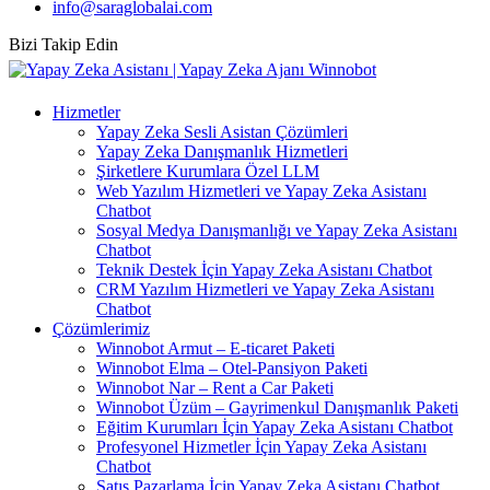
info@saraglobalai.com
Bizi Takip Edin
Hizmetler
Yapay Zeka Sesli Asistan Çözümleri
Yapay Zeka Danışmanlık Hizmetleri
Şirketlere Kurumlara Özel LLM
Web Yazılım Hizmetleri ve Yapay Zeka Asistanı
Chatbot
Sosyal Medya Danışmanlığı ve Yapay Zeka Asistanı
Chatbot
Teknik Destek İçin Yapay Zeka Asistanı Chatbot
CRM Yazılım Hizmetleri ve Yapay Zeka Asistanı
Chatbot
Çözümlerimiz
Winnobot Armut – E-ticaret Paketi
Winnobot Elma – Otel-Pansiyon Paketi
Winnobot Nar – Rent a Car Paketi
Winnobot Üzüm – Gayrimenkul Danışmanlık Paketi
Eğitim Kurumları İçin Yapay Zeka Asistanı Chatbot
Profesyonel Hizmetler İçin Yapay Zeka Asistanı
Chatbot
Satış Pazarlama İçin Yapay Zeka Asistanı Chatbot