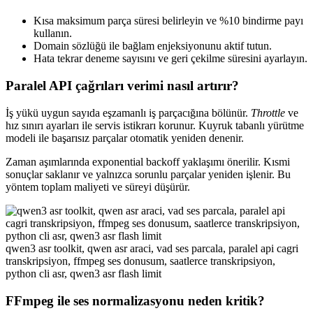
Kısa maksimum parça süresi belirleyin ve %10 bindirme payı
kullanın.
Domain sözlüğü ile bağlam enjeksiyonunu aktif tutun.
Hata tekrar deneme sayısını ve geri çekilme süresini ayarlayın.
Paralel API çağrıları verimi nasıl artırır?
İş yükü uygun sayıda eşzamanlı iş parçacığına bölünür.
Throttle
ve
hız sınırı ayarları ile servis istikrarı korunur. Kuyruk tabanlı yürütme
modeli ile başarısız parçalar otomatik yeniden denenir.
Zaman aşımlarında exponential backoff yaklaşımı önerilir. Kısmi
sonuçlar saklanır ve yalnızca sorunlu parçalar yeniden işlenir. Bu
yöntem toplam maliyeti ve süreyi düşürür.
qwen3 asr toolkit, qwen asr araci, vad ses parcala, paralel api cagri
transkripsiyon, ffmpeg ses donusum, saatlerce transkripsiyon,
python cli asr, qwen3 asr flash limit
FFmpeg ile ses normalizasyonu neden kritik?