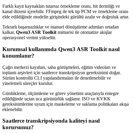
Farklı kayıt kaynakları tutarsız örnekleme oranı, bit derinliği ve
kanal düzeni içerebilir. FFmpeg ile tek tip PCM ve örnekleme oranı
elde edildiğinde modelin girişindeki gürültü azalır ve doğruluk artar.
Tekrarlı başarısızlıklar ve manuel dönüştürme adımları ortadan
kalkar.
Qwen3 ASR Toolkit
mimarisi ile otomatize akışlar
operasyonel verimi yükseltir.
Kurumsal kullanımda Qwen3 ASR Toolkit nasıl
konumlanır?
Çağrı merkezi kayıtları, saha görüşmeleri, eğitim videoları ve
toplantı arşivleri için saatlerce transkripsiyon gereksinimi doğar.
Sürüm kontrollü CLI yapılandırmaları ile denetlenebilir ve
yinelemeli süreçler kurulur.
Günlükleme, ölçümleme ve görev yönetimi araçlarıyla entegre
edildiğinde uçtan uca görünürlük sağlanır. ISO ve KVKK
gereksinimlerine uyum için maskeleme ve saklama politikaları akışa
eklenebilir.
Saatlerce transkripsiyonda kaliteyi nasıl
korursunuz?