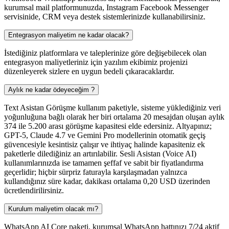
kurumsal mail platformunuzda, Instagram Facebook Messenger
servisinide, CRM veya destek sistemlerinizde kullanabilirsiniz.
Entegrasyon maliyetim ne kadar olacak?
İstediğiniz platformlara ve taleplerinize göre değişebilecek olan
entegrasyon maliyetleriniz için yazılım ekibimiz projenizi
düzenleyerek sizlere en uygun bedeli çıkaracaklardır.
Aylık ne kadar ödeyeceğim ?
Text Asistan Görüşme kullanım paketiyle, sisteme yüklediğiniz veri
yoğunluğuna bağlı olarak her biri ortalama 20 mesajdan oluşan aylık
374 ile 5.200 arası görüşme kapasitesi elde edersiniz. Altyapınız;
GPT-5, Claude 4.7 ve Gemini Pro modellerinin otomatik geçiş
güvencesiyle kesintisiz çalışır ve ihtiyaç halinde kapasiteniz ek
paketlerle dilediğiniz an artırılabilir. Sesli Asistan (Voice AI)
kullanımlarınızda ise tamamen şeffaf ve sabit bir fiyatlandırma
geçerlidir; hiçbir sürpriz faturayla karşılaşmadan yalnızca
kullandığınız süre kadar, dakikası ortalama 0,20 USD üzerinden
ücretlendirilirsiniz.
Kurulum maliyetim olacak mı?
WhatsApp AI Core paketi, kurumsal WhatsApp hattınızı 7/24 aktif