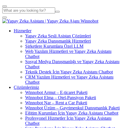
Hizmetler
Yapay Zeka Sesli Asistan Çözümleri
Yapay Zeka Danışmanlık Hizmetleri
Şirketlere Kurumlara Özel LLM
Web Yazılım Hizmetleri ve Yapay Zeka Asistanı
Chatbot
Sosyal Medya Danışmanlığı ve Yapay Zeka Asistanı
Chatbot
Teknik Destek İçin Yapay Zeka Asistanı Chatbot
CRM Yazılım Hizmetleri ve Yapay Zeka Asistanı
Chatbot
Çözümlerimiz
Winnobot Armut – E-ticaret Paketi
Winnobot Elma – Otel-Pansiyon Paketi
Winnobot Nar – Rent a Car Paketi
Winnobot Üzüm – Gayrimenkul Danışmanlık Paketi
Eğitim Kurumları İçin Yapay Zeka Asistanı Chatbot
Profesyonel Hizmetler İçin Yapay Zeka Asistanı
Chatbot