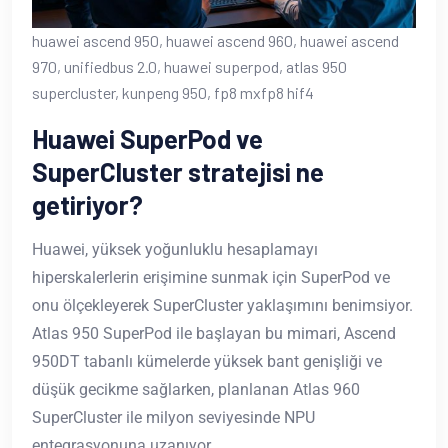
huawei ascend 950, huawei ascend 960, huawei ascend
970, unifiedbus 2.0, huawei superpod, atlas 950
supercluster, kunpeng 950, fp8 mxfp8 hif4
Huawei SuperPod ve
SuperCluster stratejisi ne
getiriyor?
Huawei, yüksek yoğunluklu hesaplamayı
hiperskalerlerin erişimine sunmak için SuperPod ve
onu ölçekleyerek SuperCluster yaklaşımını benimsiyor.
Atlas 950 SuperPod ile başlayan bu mimari, Ascend
950DT tabanlı kümelerde yüksek bant genişliği ve
düşük gecikme sağlarken, planlanan Atlas 960
SuperCluster ile milyon seviyesinde NPU
entegrasyonuna uzanıyor.