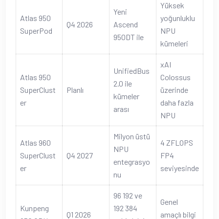
Yüksek
Yeni
Atlas 950
yoğunluklu
Q4 2026
Ascend
SuperPod
NPU
950DT ile
kümeleri
xAI
UnifiedBus
Atlas 950
Colossus
2.0 ile
SuperClust
Planlı
üzerinde
kümeler
er
daha fazla
arası
NPU
Milyon üstü
Atlas 960
4 ZFLOPS
NPU
SuperClust
Q4 2027
FP4
entegrasyo
er
seviyesinde
nu
96 192 ve
Genel
Kunpeng
192 384
Q1 2026
amaçlı bilgi