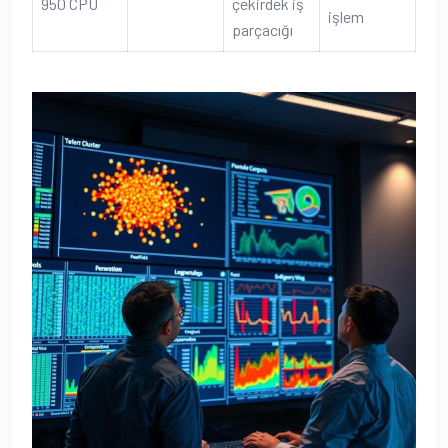
950 CPU
çekirdek iş
işlem
parçacığı