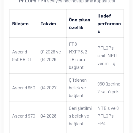
PFLOPs FP4
seviyesinde hesaplama kapasitesi
Hedef
Öne çıkan
Bileşen
Takvim
performan
özellik
s
FP8
PFLOPs
Ascend
Q1 2026 ve
MXFP8, 2
sınıfı NPU
950PR DT
Q4 2026
TB s ara
verimliliği
bağlantı
Çiftlenen
950 üzerine
Ascend 960
Q4 2027
bellek ve
2 kat ölçek
bağlantı
Genişletilmi
4 TB s ve 8
Ascend 970
Q4 2028
ş bellek ve
PFLOPs
bağlantı
FP4