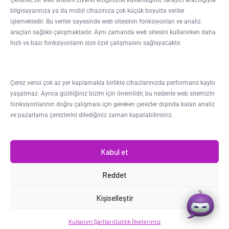
Çerezler, bir web sitesini ziyaret ettiğinizde kullandığınız tarayıcı aracılığıyla
bilgisayarınıza ya da mobil cihazınıza çok küçük boyutta veriler
PAKETLERIMIZ
işlemektedir. Bu veriler sayesinde web sitesinin fonksiyonları ve analiz
araçları sağlıklı çalışmaktadır. Aynı zamanda web sitesini kullanırken daha
hızlı ve bazı fonksiyonların size özel çalışmasını sağlayacaktır.
Winnobot Elma – Otel-
Pansiyon Paketi
Winnobot Üzüm –
Çerez verisi çok az yer kaplamakla birlikte cihazlarınızda performans kaybı
Gayrimenkul Danışmanlık
yaşatmaz. Ayrıca gizliliğiniz bizim için önemlidir, bu nedenle web sitemizin
Paketi
fonksiyonlarının doğru çalışması için gereken çerezler dışında kalan analiz
ve pazarlama çerezlerini dilediğiniz zaman kapatabilirsiniz.
Winnobot Nar – Rent a Car
Paketi
Kabul et
Reddet
Copyright
2023. Sara Global AI. Her hakkı
Kişiselleştir
saklıdır.
Kullanım Şartları
Gizlilik İlkelerimiz