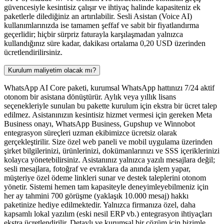
güvencesiyle kesintisiz çalışır ve ihtiyaç halinde kapasiteniz ek
paketlerle dilediğiniz an artırılabilir. Sesli Asistan (Voice AI)
kullanımlarınızda ise tamamen şeffaf ve sabit bir fiyatlandırma
geçerlidir; hiçbir sürpriz faturayla karşılaşmadan yalnızca
kullandığınız süre kadar, dakikası ortalama 0,20 USD üzerinden
ücretlendirilirsiniz.
Kurulum maliyetim olacak mı?
WhatsApp AI Core paketi, kurumsal WhatsApp hattınızı 7/24 aktif
otonom bir asistana dönüştürür. Aylık veya yıllık lisans
seçenekleriyle sunulan bu pakette kurulum için ekstra bir ücret talep
edilmez. Asistanınızın kesintisiz hizmet vermesi için gereken Meta
Business onayı, WhatsApp Business, Gupshup ve Winnobot
entegrasyon süreçleri uzman ekibimizce ücretsiz olarak
gerçekleştirilir. Size özel web paneli ve mobil uygulama üzerinden
şirket bilgilerinizi, ürünlerinizi, dokümanlarınızı ve SSS içeriklerinizi
kolayca yönetebilirsiniz. Asistanınız yalnızca yazılı mesajlara değil;
sesli mesajlara, fotoğraf ve evraklara da anında işlem yapar,
müşteriye özel ödeme linkleri sunar ve destek taleplerini otonom
yönetir. Sistemi hemen tam kapasiteyle deneyimleyebilmeniz için
her ay tahmini 700 görüşme (yaklaşık 10.000 mesaj) hakkı
paketinize hediye edilmektedir. Yalnızca firmanıza özel, daha
kapsamlı lokal yazılım (eski nesil ERP vb.) entegrasyon ihtiyaçları
ekstra ücretlendirilir. Detaylı ve kurumsal bir çözüm için bizimle