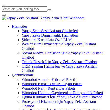
Hizmetler
Yapay Zeka Sesli Asistan Çözümleri
Yapay Zeka Danışmanlık Hizmetleri
Şirketlere Kurumlara Özel LLM
Web Yazılım Hizmetleri ve Yapay Zeka Asistanı
Chatbot
Sosyal Medya Danışmanlığı ve Yapay Zeka Asistanı
Chatbot
Teknik Destek İçin Yapay Zeka Asistanı Chatbot
CRM Yazılım Hizmetleri ve Yapay Zeka Asistanı
Chatbot
Çözümlerimiz
Winnobot Armut – E-ticaret Paketi
Winnobot Elma – Otel-Pansiyon Paketi
Winnobot Nar – Rent a Car Paketi
Winnobot Üzüm – Gayrimenkul Danışmanlık Paketi
Eğitim Kurumları İçin Yapay Zeka Asistanı Chatbot
Profesyonel Hizmetler İçin Yapay Zeka Asistanı
Chatbot