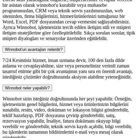
bir asistan olarak winnobot'u kurabilir veya muhasebe
programınızdan, CRM veya teknik servis yazılımınızdan, web
sitenizden, firma bilgilerinizi, hizmet/ürünlerinizi tuttuğunuz bir
Word, Excel, PDF dosyasından cevap vermesini sağlayabilirsiniz.
Ayrıca Winnobot, işletmenizin tercih edilen iletişim stili ve müşteri
iletişim stratejilerine göre özelleştirilebilir. Sıkça sorulan sorular, tipik
müşteri diyalogları ve senaryolar üzerinden eğitilebilir.
Winnobot'un avantajları nelerdir?
7/24 Kesintisiz hizmet, insan uzmana devir, 100 den fazla dilde
anlama ve cevaplayabilme, size veya personelinize verimli zaman
tasarruf ettirme gibi bir çok avantajının yanı sıra en önemli avantajı,
istediğiniz çözümler doğrultusunda aksiyon alabilme yeteneğinidir.
Winnobot neler yapabilir?
Winnobot sizin isteğiniz doğrultusunda her şeyi yapabilir. Örneğin,
işletmenizin genel bilgilerini, hizmet veya ürünlerinizin bilgilerini
sunabilir, resim, video, doküman ve lokasyon bilgisi gönderebilir,
teklif hazırlayıp, PDF dosyasına çevirip gönderebilir, satış,
rezervasyon yapabilir, İrsaliye, fatura dokümanı okuyup bilgi
verebilir ve gönderebilir, teknik servis kaydı açabilir, bilgi verebilir,
bu işlemlerin tamamnın bildirimlerini e-mail veya mesaj olarak
gönderebilir.