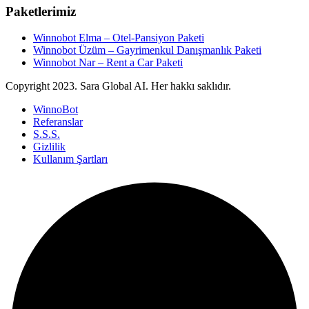
Paketlerimiz
Winnobot Elma – Otel-Pansiyon Paketi
Winnobot Üzüm – Gayrimenkul Danışmanlık Paketi
Winnobot Nar – Rent a Car Paketi
Copyright
2023. Sara Global AI. Her hakkı saklıdır.
WinnoBot
Referanslar
S.S.S.
Gizlilik
Kullanım Şartları