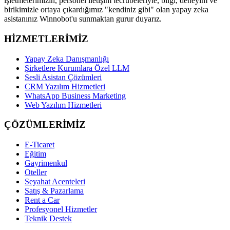
işletmelerimizin, personel iletişim tecrübeleriyle, bilgi, deneyim ve
birikimizle ortaya çıkardığımız "kendiniz gibi" olan yapay zeka
asistanınız Winnobot'u sunmaktan gurur duyarız.
HİZMETLERİMİZ
Yapay Zeka Danışmanlığı
Şirketlere Kurumlara Özel LLM
Sesli Asistan Çözümleri
CRM Yazılım Hizmetleri
WhatsApp Business Marketing
Web Yazılım Hizmetleri
ÇÖZÜMLERİMİZ
E-Ticaret
Eğitim
Gayrimenkul
Oteller
Seyahat Acenteleri
Satış & Pazarlama
Rent a Car
Profesyonel Hizmetler
Teknik Destek