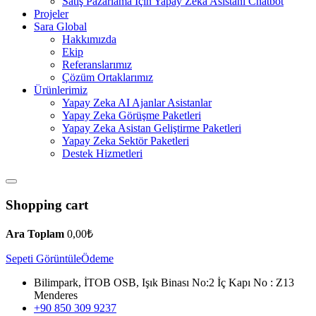
Satış Pazarlama İçin Yapay Zeka Asistanı Chatbot
Projeler
Sara Global
Hakkımızda
Ekip
Referanslarımız
Çözüm Ortaklarımız
Ürünlerimiz
Yapay Zeka AI Ajanlar Asistanlar
Yapay Zeka Görüşme Paketleri
Yapay Zeka Asistan Geliştirme Paketleri
Yapay Zeka Sektör Paketleri
Destek Hizmetleri
Shopping cart
Ara Toplam
0,00
₺
Sepeti Görüntüle
Ödeme
Bilimpark, İTOB OSB, Işık Binası No:2 İç Kapı No : Z13
Menderes
+90 850 309 9237