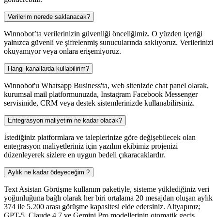
Verilerim nerede saklanacak?
Winnobot’ta verilerinizin güvenliği önceliğimiz. O yüzden içeriği
yalnızca güvenli ve şifrelenmiş sunucularında saklıyoruz. Verilerinizi
okuyamıyor veya onlara erişemiyoruz.
Hangi kanallarda kullabilirim?
Winnobot'u Whatsapp Business'ta, web sitenizde chat panel olarak,
kurumsal mail platformunuzda, Instagram Facebook Messenger
servisinide, CRM veya destek sistemlerinizde kullanabilirsiniz.
Entegrasyon maliyetim ne kadar olacak?
İstediğiniz platformlara ve taleplerinize göre değişebilecek olan
entegrasyon maliyetleriniz için yazılım ekibimiz projenizi
düzenleyerek sizlere en uygun bedeli çıkaracaklardır.
Aylık ne kadar ödeyeceğim ?
Text Asistan Görüşme kullanım paketiyle, sisteme yüklediğiniz veri
yoğunluğuna bağlı olarak her biri ortalama 20 mesajdan oluşan aylık
374 ile 5.200 arası görüşme kapasitesi elde edersiniz. Altyapınız;
GPT-5, Claude 4.7 ve Gemini Pro modellerinin otomatik geçiş