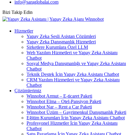
info@saraglobalai.com
Bizi Takip Edin
Hizmetler
Yapay Zeka Sesli Asistan Çözümleri
Yapay Zeka Danışmanlık Hizmetleri
Şirketlere Kurumlara Özel LLM
Web Yazılım Hizmetleri ve Yapay Zeka Asistanı
Chatbot
Sosyal Medya Danışmanlığı ve Yapay Zeka Asistanı
Chatbot
Teknik Destek İçin Yapay Zeka Asistanı Chatbot
CRM Yazılım Hizmetleri ve Yapay Zeka Asistanı
Chatbot
Çözümlerimiz
Winnobot Armut – E-ticaret Paketi
Winnobot Elma – Otel-Pansiyon Paketi
Winnobot Nar – Rent a Car Paketi
Winnobot Üzüm – Gayrimenkul Danışmanlık Paketi
Eğitim Kurumları İçin Yapay Zeka Asistanı Chatbot
Profesyonel Hizmetler İçin Yapay Zeka Asistanı
Chatbot
Satış Pazarlama İçin Yapay Zeka Asistanı Chatbot